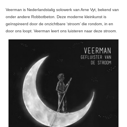
Veerman is Nederlandstalig solowerk van Arne Vyt, bekend van
onder andere Robbotbeton. Deze moderne kleinkunst is
geïnspireerd door de onzichtbare ‘stroom’ die rondom, in en
door ons loopt. Veerman leert ons luisteren naar deze stroom.