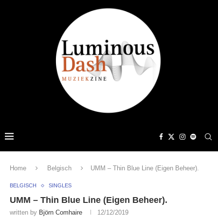
Home
Belgisch
UMM – Thin Blue Line (Eigen Beheer).
BELGISCH
SINGLES
UMM – Thin Blue Line (Eigen Beheer).
written by
Björn Comhaire
12/12/2019