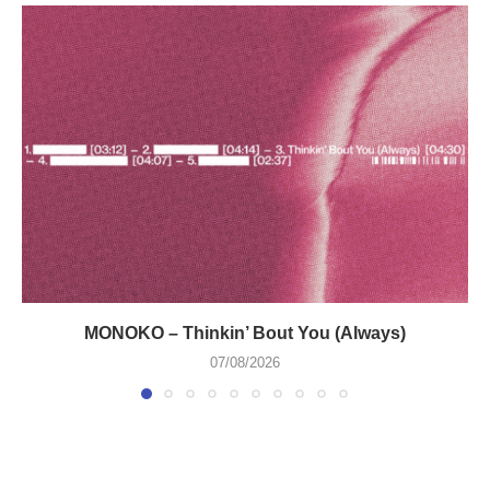
MONOKO – Thinkin’ Bout You (Always)
07/08/2026