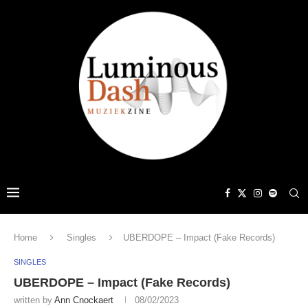
Home
Singles
UBERDOPE – Impact (Fake Records)
SINGLES
UBERDOPE – Impact (Fake Records)
written by
Ann Cnockaert
08/02/2023