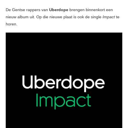
De Gentse rappers van
Uberdope
brengen binnenkort een
nieuw album uit. Op die nieuwe plaat is ook de single
Impact
te
horen.