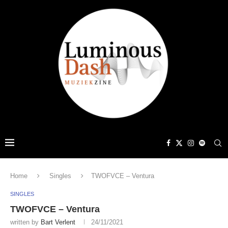
Home
Singles
TWOFVCE – Ventura
SINGLES
TWOFVCE – Ventura
written by
Bart Verlent
24/11/2021