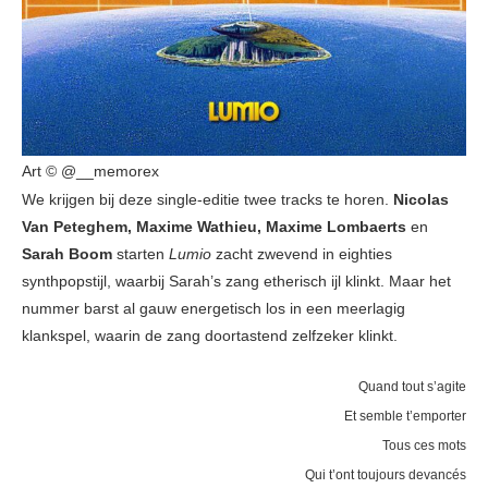
Art © @__memorex
We krijgen bij deze single-editie twee tracks te horen.
Nicolas
Van Peteghem, Maxime Wathieu, Maxime Lombaerts
en
Sarah Boom
starten
Lumio
zacht zwevend in eighties
synthpopstijl, waarbij Sarah’s zang etherisch ijl klinkt. Maar het
nummer barst al gauw energetisch los in een meerlagig
klankspel, waarin de zang doortastend zelfzeker klinkt.
Quand tout s’agite
Et semble t’emporter
Tous ces mots
Qui t’ont toujours devancés