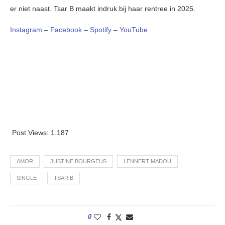
er niet naast. Tsar B maakt indruk bij haar rentree in 2025.
Instagram
–
Facebook
–
Spotify
–
YouTube
Post Views:
1.187
AMOR
JUSTINE BOURGEUS
LENNERT MADOU
SINGLE
TSAR B
0