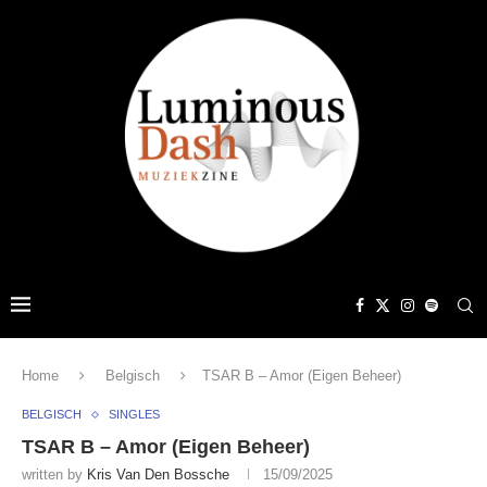
Home
Belgisch
TSAR B – Amor (Eigen Beheer)
BELGISCH
SINGLES
TSAR B – Amor (Eigen Beheer)
written by
Kris Van Den Bossche
15/09/2025