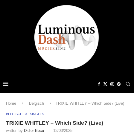
Home
Belgisch
TRIXIE WHITLEY – Which Side? (Live)
BELGISCH
SINGLES
TRIXIE WHITLEY – Which Side? (Live)
written by
Didier Becu
13/03/2025