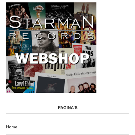
PAGINA’S
Home