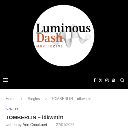
Home
Singles
TOMBERLIN – idkwntht
SINGLES
TOMBERLIN – idkwntht
written by
Ann Cnockaert
27/01/2022