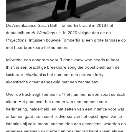
De Amerikaanse Sarah Beth Tomberlin bracht in 2018 het
debuutalbum
At Weddings
uit. In 2020 volgde dan de ep
Projections
. Intussen bouwde Tomberlin al een grote fanbase op
met haar breekbare folknummers.
Idkwntht
, een anagram voor “I don’t know who needs to hear
this”, is een prachtige breekbare song die troost biedt aan de
luisteraar. Muzikaal is het nummer een mix van folky
akoestische gitaar aangevuld met een zachte sax.
Over de track zegt Tomberlin: “Het nummer is een soort sonisch
altaar. Het gaat over het nemen van een moment voor
herinnering, helderheid, en het zetten van een intentie voor wat
er komen gaat. Een soort liedversie van het opschrijven van je
intenties bij volle maan. Vasthouden aan gevoelens, woorden en
vroegere versies van onszelf en ons gedrag helpt alleen als we