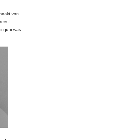
maakt van
meest
in juni was