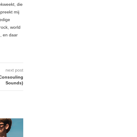
ekweekt, die
spreekt mij
ledige
rock, world
n, en daar
next post
Consouling
Sounds)