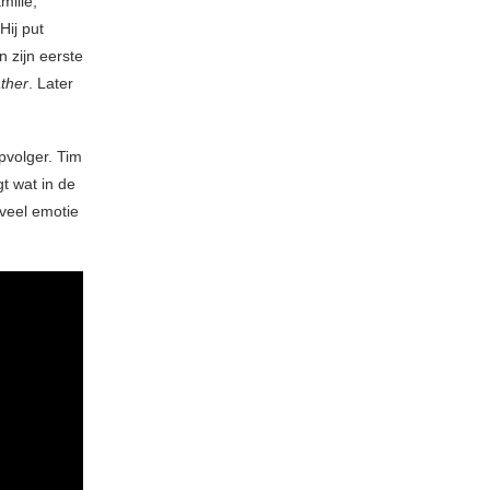
milie,
Hij put
n zijn eerste
ther
. Later
pvolger. Tim
gt wat in de
veel emotie