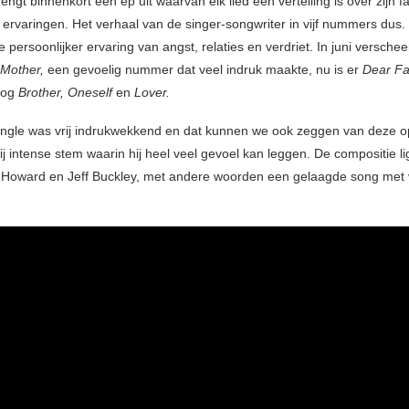
engt binnenkort een ep uit waarvan elk lied een vertelling is over zijn fa
 ervaringen. Het verhaal van de singer-songwriter in vijf nummers dus. 
de persoonlijker ervaring van angst, relaties en verdriet. In juni verschee
 Mother,
een gevoelig nummer dat veel indruk maakte, nu is er
Dear Fa
nog
Brother, Oneself
en
Lover.
ngle was vrij indrukwekkend en dat kunnen we ook zeggen van deze o
ij intense stem waarin hij heel veel gevoel kan leggen. De compositie li
n Howard en Jeff Buckley, met andere woorden een gelaagde song met 