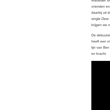
Mattelaer br
vrienden en
daarbij uit 
single
Dear
krijgen we 
De debuutsi
heeft een vr
lijn van Be
en kracht.