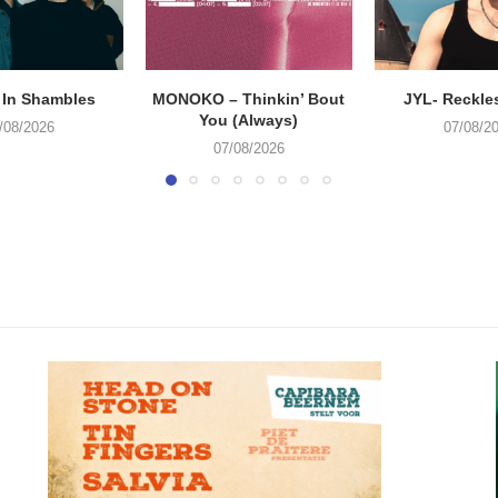
 In Shambles
MONOKO – Thinkin’ Bout
JYL- Reckle
You (Always)
/08/2026
07/08/2
07/08/2026