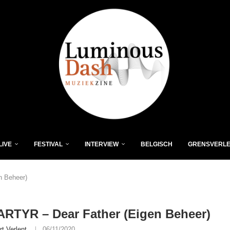
LIVE
FESTIVAL
INTERVIEW
BELGISCH
GRENSVERL
n Beheer)
RTYR – Dear Father (Eigen Beheer)
rt Verlent
06/11/2020