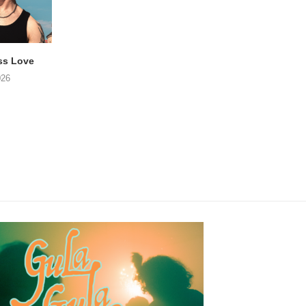
ss Love
TROOST – Not All Men
NOAH TATE – Boy
026
06/08/2026
06/08/2026