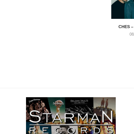
CHES –
08