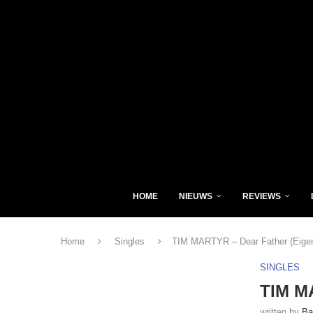
HOME
NIEUWS
REVIEWS
Home
Singles
TIM MARTYR – Dear Father (Eige
SINGLES
TIM MA
written by
Ba