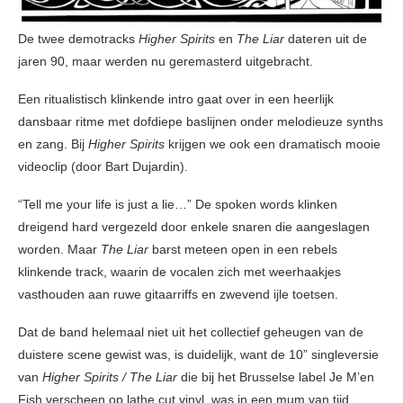
De twee demotracks
Higher Spirits
en
The Liar
dateren uit de
jaren 90, maar werden nu geremasterd uitgebracht.
Een ritualistisch klinkende intro gaat over in een heerlijk
dansbaar ritme met dofdiepe baslijnen onder melodieuze synths
en zang. Bij
Higher Spirits
krijgen we ook een dramatisch mooie
videoclip (door Bart Dujardin).
“Tell me your life is just a lie…” De spoken words klinken
dreigend hard vergezeld door enkele snaren die aangeslagen
worden. Maar
The Liar
barst meteen open in een rebels
klinkende track, waarin de vocalen zich met weerhaakjes
vasthouden aan ruwe gitaarriffs en zwevend ijle toetsen.
Dat de band helemaal niet uit het collectief geheugen van de
duistere scene gewist was, is duidelijk, want de 10” singleversie
van
Higher Spirits / The Liar
die bij het Brusselse label Je M’en
Fish verscheen op lathe cut vinyl, was in een mum van tijd