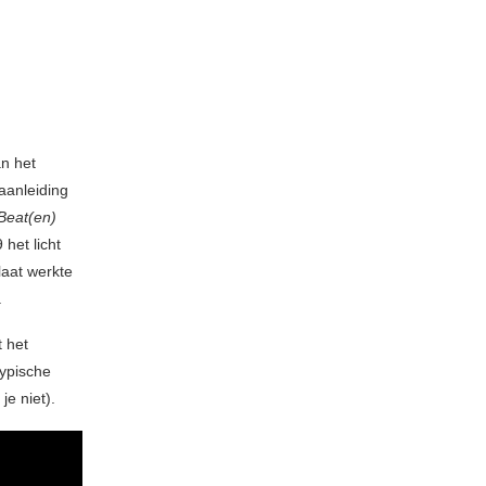
an het
aanleiding
Beat(en)
 het licht
laat werkte
.
t het
typische
e niet).