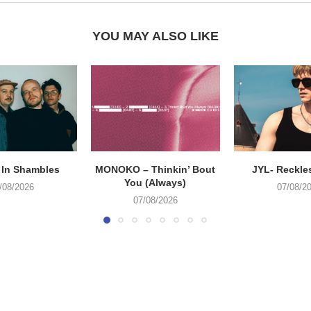
YOU MAY ALSO LIKE
 In Shambles
MONOKO – Thinkin’ Bout
JYL- Reckle
You (Always)
/08/2026
07/08/2
07/08/2026