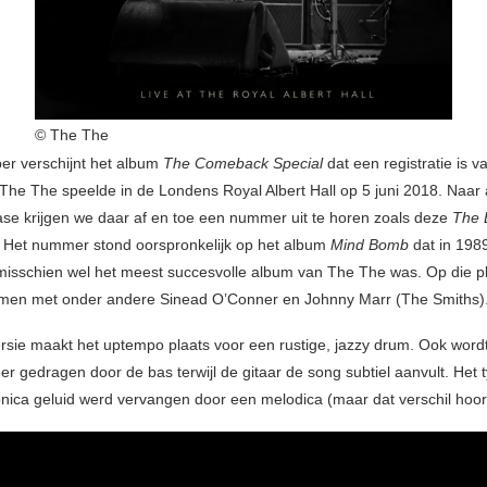
© The The
er verschijnt het album
The Comeback Special
dat een registratie is v
 The The speelde in de Londens Royal Albert Hall op 5 juni 2018. Naar 
ase krijgen we daar af en toe een nummer uit te horen zoals deze
The 
. Het nummer stond oorspronkelijk op het album
Mind Bomb
dat in 1989
misschien wel het meest succesvolle album van The The was. Op die p
men met onder andere Sinead O’Conner en Johnny Marr (The Smiths)
versie maakt het uptempo plaats voor een rustige, jazzy drum. Ook word
 gedragen door de bas terwijl de gitaar de song subtiel aanvult. Het 
ca geluid werd vervangen door een melodica (maar dat verschil hoor j