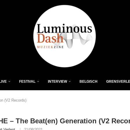
LIVE
FESTIVAL
INTERVIEW
BELGISCH
GRENSVERL
on (V2 Records)
E – The Beat(en) Generation (V2 Reco
rt Verlent
21/08/2021