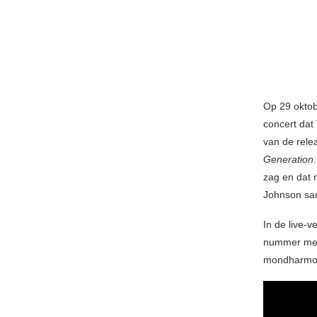
Op 29 oktob
concert dat
van de rele
Generation
zag en dat 
Johnson sa
In de live-
nummer meer
mondharmoni