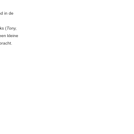
nd in de
ks (
Tony,
een kleine
bracht.