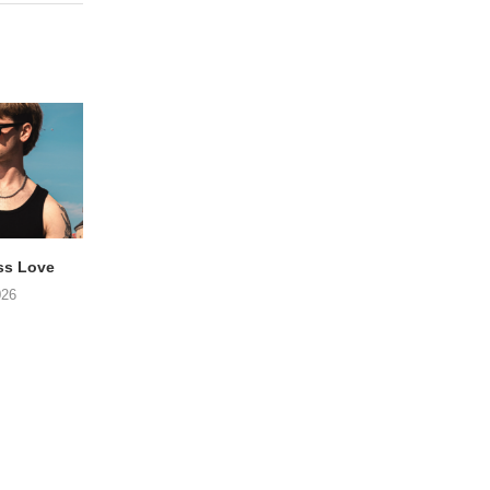
ss Love
TROOST – Not All Men
NOAH TATE – Boy
026
06/08/2026
06/08/2026