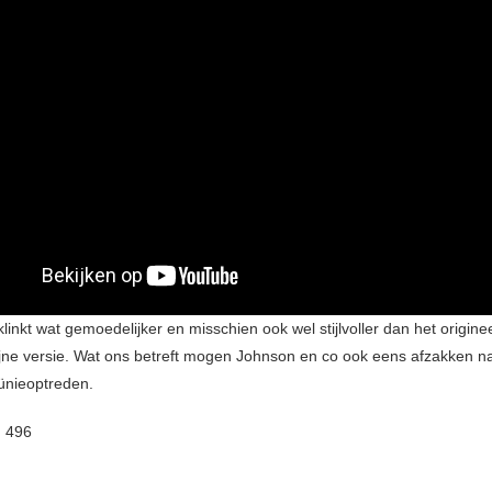
linkt wat gemoedelijker en misschien ook wel stijlvoller dan het origine
fijne versie. Wat ons betreft mogen Johnson en co ook eens afzakken n
ünieoptreden.
:
496