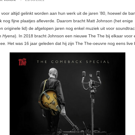
voor altijd gelinkt worden aan hun werk uit de jaren ’80, hoewel de ba
ok nog fijne plaatjes afleverde. Daarom bracht Matt Johnson (het enige
n originele lid) de afgelopen jaren nog enkel muziek uit voor soundtrac
n
Hyena
). In 2018 bracht Johnson een nieuwe The The bij elkaar voor 
nee. Het was 16 jaar geleden dat hij zijn The The-oeuvre nog eens live 