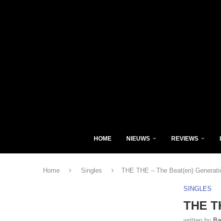
HOME
NIEUWS
REVIEWS
Home
Singles
THE THE – The Beat(en) Generati
SINGLES
THE TH
written by
Ba