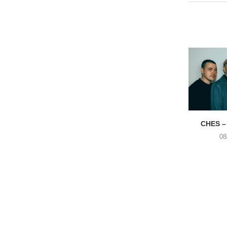
CHES –
08