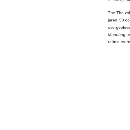
The The zal 
jaren ’90 o
overgebleve
Moonbug
e
reünie tour