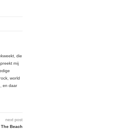
ekweekt, die
spreekt mij
ledige
rock, world
n, en daar
next post
 The Beach