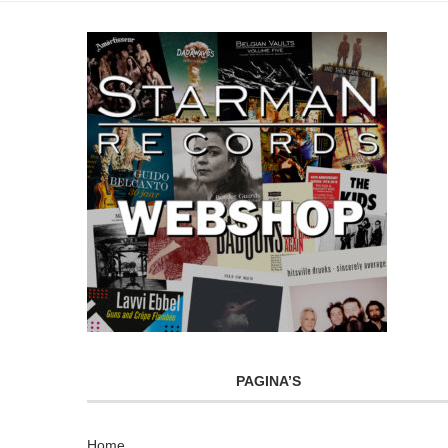
PAGINA’S
Home