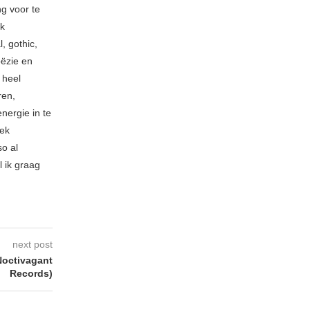
ng voor te
ik
, gothic,
oëzie en
 heel
ren,
nergie in te
iek
so al
l ik graag
next post
Noctivagant
Records)