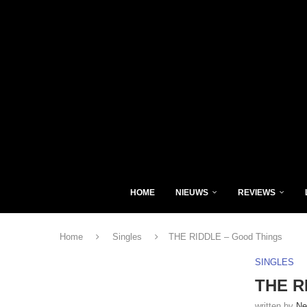
HOME
NIEUWS
REVIEWS
Home
Singles
THE RIDDLE – Good Things
SINGLES
THE R
written by
Ne