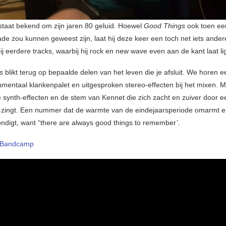
staat bekend om zijn jaren 80 geluid. Hoewel
Good Things
ook toen e
lade zou kunnen geweest zijn, laat hij deze keer een toch net iets ande
j eerdere tracks, waarbij hij rock en new wave even aan de kant laat li
gs
blikt terug op bepaalde delen van het leven die je afsluit. We horen 
rumentaal klankenpalet en uitgesproken stereo-effecten bij het mixen. 
e synth-effecten en de stem van Kennet die zich zacht en zuiver door 
 zingt. Een nummer dat de warmte van de eindejaarsperiode omarmt 
ndigt, want “there are always good things to remember’.
Bandcamp