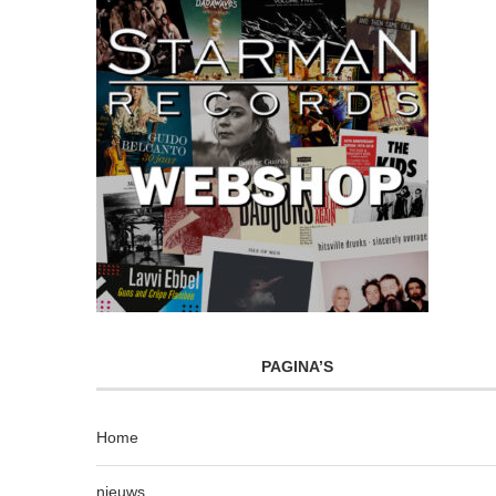
PAGINA’S
Home
nieuws