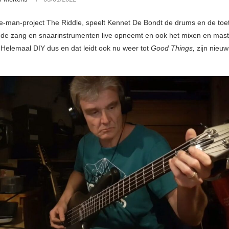
ne-man-project The Riddle, speelt Kennet De Bondt de drums en de toet
 hij de zang en snaarinstrumenten live opneemt en ook het mixen en mas
 Helemaal DIY dus en dat leidt ook nu weer tot
Good Things,
zijn nieuw