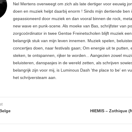
Nel Mertens overweegt om zich als late dertiger voor eeuwig jo
doen en muziek helpt daarbij enorm ! Sinds mijn dertiende ben 
gepassioneerd door muziek en dan vooral binnen de rock, metal
new wave en punk-scene. Als moeke van Bas, schrijfster van p
zorgcoördinator in twee Gentse Freinetscholen blijft muziek een
belangrijk stuk van mijn leven innemen. Muziek spelen, beluiste
concertjes doen, naar festivals gaan; Om energie uit te putten, e
steken, te ontspannen, rijker te worden... Aangezien zowel muz
beluisteren, danspasjes in de wereld zetten, als schrijven sowie
belangrijk zijn voor mij, is Luminous Dash 'the place to be' en vu
het schrijversteam aan.
st
Belge
HIEMIS – Zothique (