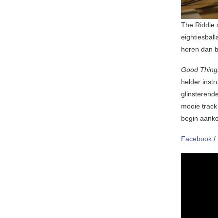
The Riddle 
eightiesbal
horen dan bi
Good Thin
helder inst
glinsterend
mooie track
begin aanko
Facebook
/