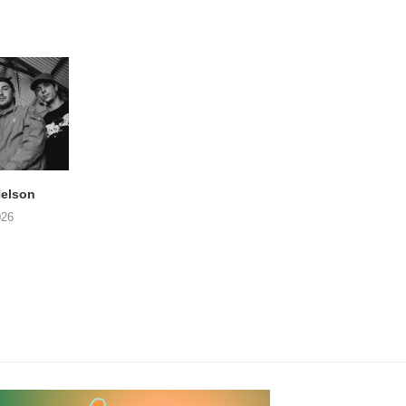
elson
ANDRIES BOONE –
FÄM – Better Late 
Lamprohiza Splendidula
Never
026
(Trad Records)
02/08/2026
03/08/2026