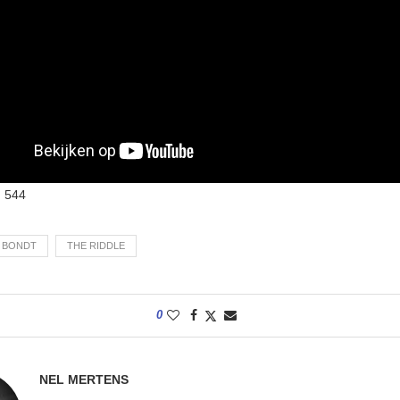
:
544
 BONDT
THE RIDDLE
0
NEL MERTENS