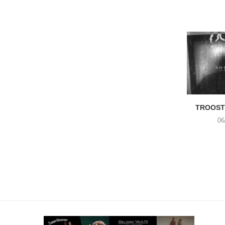
TROOST 
06