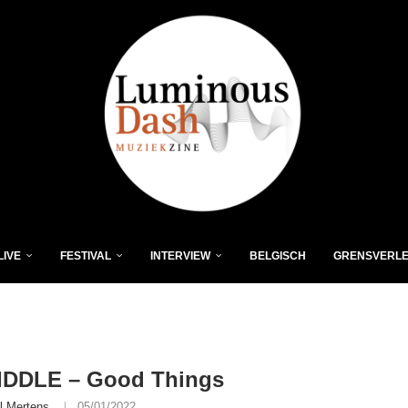
LIVE
FESTIVAL
INTERVIEW
BELGISCH
GRENSVERL
IDDLE – Good Things
l Mertens
05/01/2022