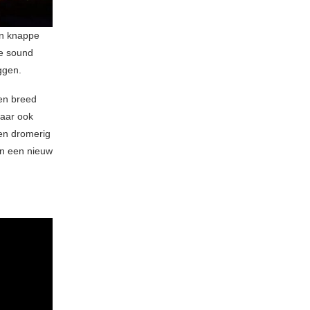
en knappe
re sound
ggen.
een breed
Maar ook
een dromerig
en een nieuw