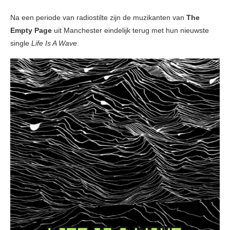
Na een periode van radiostilte zijn de muzikanten van
The
Empty Page
uit Manchester eindelijk terug met hun nieuwste
single
Life Is A Wave
.