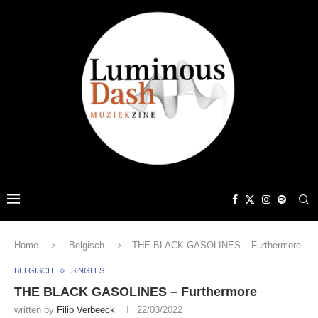
Home
Belgisch
THE BLACK GASOLINES – Furthermore
BELGISCH
SINGLES
THE BLACK GASOLINES – Furthermore
written by
Filip Verbeeck
22/03/2022