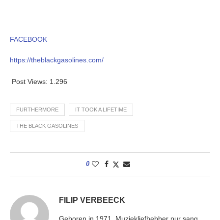
FACEBOOK
https://theblackgasolines.com/
Post Views:
1.296
FURTHERMORE
IT TOOK A LIFETIME
THE BLACK GASOLINES
0
FILIP VERBEECK
Geboren in 1971. Muziekliefhebber pur sang