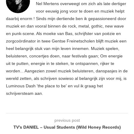
Nel Mertens overweegt om zich als late dertiger
voor eeuwig jong voor te doen en muziek helpt
daarbij enorm ! Sinds mijn dertiende ben ik gepassioneerd door
muziek en dan vooral binnen de rock, metal, gothic, new wave
en punk-scene. Als moeke van Bas, schrijfster van poëzie en
zorgcoördinator in twee Gentse Freinetscholen blijft muziek een
heel belangrijk stuk van mijn leven innemen. Muziek spelen,
beluisteren, concertjes doen, naar festivals gaan; Om energie
uit te putten, energie in te steken, te ontspannen, rijker te
worden... Aangezien zowel muziek beluisteren, danspasjes in de
wereld zetten, als schrijven sowieso al belangrijk zijn voor mij, is
Luminous Dash 'the place to be' en vul ik graag het
schrijversteam aan.
previous post
TV’s DANIEL – Usual Students (Wild Honey Records)