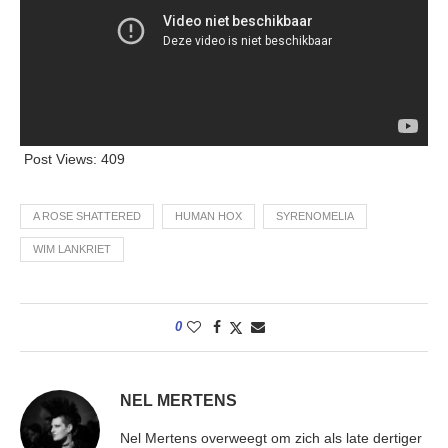
Post Views:
409
A ROSE SHATTERED
HUMAN HOX
SYRENOMELIA
WIM LANKRIET
0
NEL MERTENS
Nel Mertens overweegt om zich als late dertiger