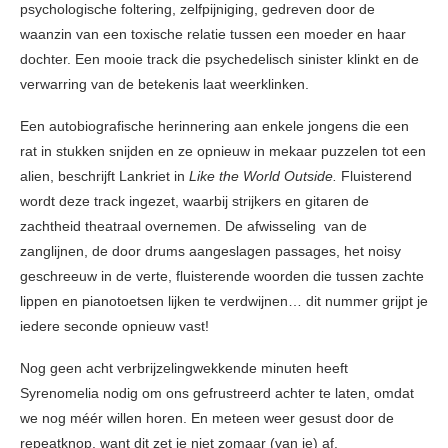
psychologische foltering, zelfpijniging, gedreven door de
waanzin van een toxische relatie tussen een moeder en haar
dochter. Een mooie track die psychedelisch sinister klinkt en de
verwarring van de betekenis laat weerklinken.
Een autobiografische herinnering aan enkele jongens die een
rat in stukken snijden en ze opnieuw in mekaar puzzelen tot een
alien, beschrijft Lankriet in
Like the World Outside.
Fluisterend
wordt deze track ingezet, waarbij strijkers en gitaren de
zachtheid theatraal overnemen. De afwisseling van de
zanglijnen, de door drums aangeslagen passages, het noisy
geschreeuw in de verte, fluisterende woorden die tussen zachte
lippen en pianotoetsen lijken te verdwijnen… dit nummer grijpt je
iedere seconde opnieuw vast!
Nog geen acht verbrijzelingwekkende minuten heeft
Syrenomelia nodig om ons gefrustreerd achter te laten, omdat
we nog méér willen horen. En meteen weer gesust door de
repeatknop, want dit zet je niet zomaar (van je) af.