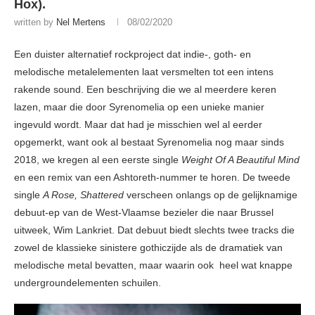
Hox).
written by
Nel Mertens
08/02/2020
Een duister alternatief rockproject dat indie-, goth- en
melodische metalelementen laat versmelten tot een intens
rakende sound. Een beschrijving die we al meerdere keren
lazen, maar die door Syrenomelia op een unieke manier
ingevuld wordt. Maar dat had je misschien wel al eerder
opgemerkt, want ook al bestaat Syrenomelia nog maar sinds
2018, we kregen al een eerste single
Weight Of A Beautiful Mind
en een remix van een Ashtoreth-nummer te horen. De tweede
single
A Rose, Shattered
verscheen onlangs op de gelijknamige
debuut-ep van de West-Vlaamse bezieler die naar Brussel
uitweek, Wim Lankriet. Dat debuut biedt slechts twee tracks die
zowel de klassieke sinistere gothiczijde als de dramatiek van
melodische metal bevatten, maar waarin ook heel wat knappe
undergroundelementen schuilen.