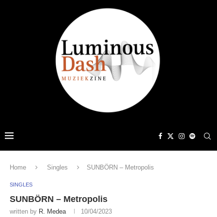
Home
Singles
SUNBÖRN – Metropolis
SINGLES
SUNBÖRN – Metropolis
written by
R. Medea
10/04/2023