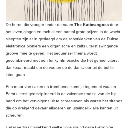
De heren die vroeger onder de naam
The Kutimangoes
door
het leven gingen en toch al een aantal grote prijzen in de wacht
sleepten zijn er in geslaagd om de robotklanken van de Duitse
elektronica pioniers een organische en zelfs uiterst swingende
groove mee te geven. Het sequenser thema wordt
gecombineerd met een funky ritmesectie die het geheel uiterst
dankbaar maakt om de voeten op de dansvloer uit de bol te
laten gaan.
Een muur van saxen en trombones komt je tegemoet waaien.
Eerst uiterst gedisciplineerd in de zuiverste traditie van de big
band om het vervolgens uit te schreeuwen als waren het sirenes
die op dreigend gevaar alluderen en uiteindelijk alle kanten uit
scheuren.
Het is verbazingwekkend welke volle sound deze 6-koppige