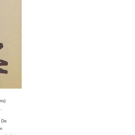
ms)
.
. De
en