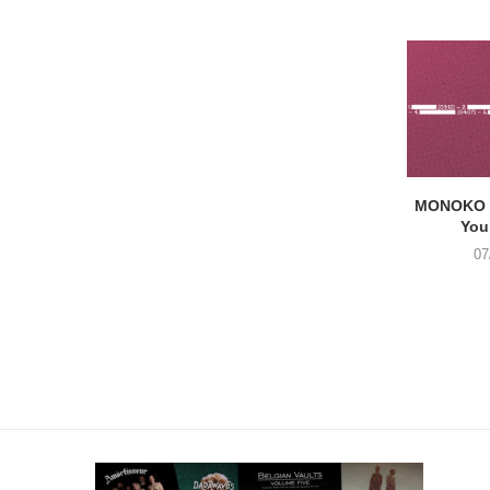
MONOKO –
You
07