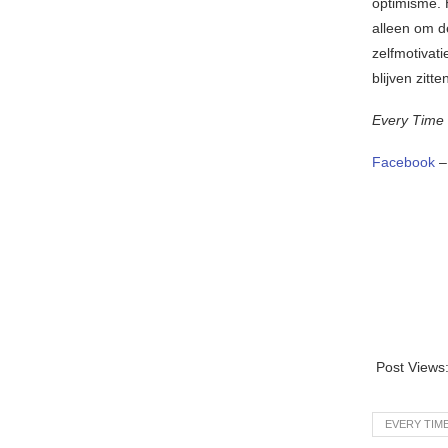
optimisme. 
alleen om d
zelfmotivat
blijven zitt
Every Time 
Facebook
Post Views
EVERY TIM