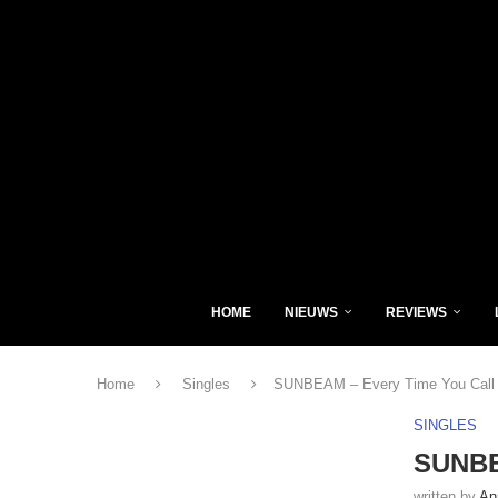
HOME
NIEUWS
REVIEWS
Home
Singles
SUNBEAM – Every Time You Call
SINGLES
SUNBE
written by
An