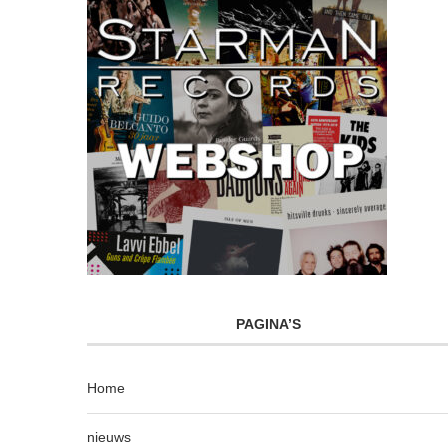
PAGINA’S
Home
nieuws