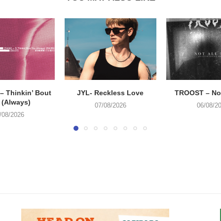
 Thinkin’ Bout
JYL- Reckless Love
TROOST – Not
 (Always)
07/08/2026
06/08/2
/08/2026