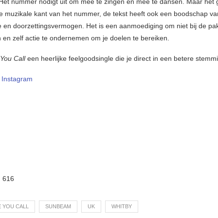
Het nummer nodigt uit om mee te zingen en mee te dansen. Maar het g
e muzikale kant van het nummer, de tekst heeft ook een boodschap va
ie en doorzettingsvermogen. Het is een aanmoediging om niet bij de pa
en en zelf actie te ondernemen om je doelen te bereiken.
You Call
een heerlijke feelgoodsingle die je direct in een betere stemm
–
Instagram
:
616
E YOU CALL
SUNBEAM
UK
WHITBY