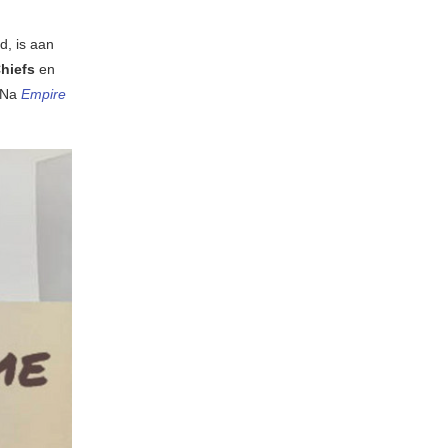
d, is aan
hiefs
en
. Na
Empire