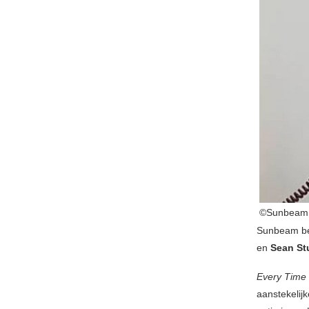
©Sunbeam
Sunbeam be
en
Sean St
Every Time
aanstekelij