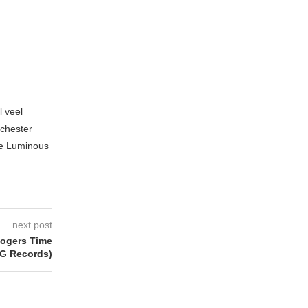
l veel
nchester
te Luminous
next post
ogers Time
G Records)