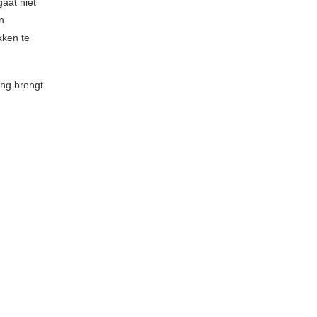
aat niet
n
kken te
ing brengt.