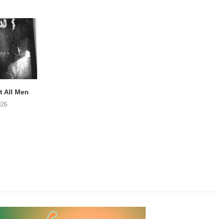
 All Men
NOAH TATE – Boy Gum
APOTH – Nelso
026
06/08/2026
05/08/2026