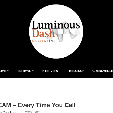
LIVE
FESTIVAL
INTERVIEW
BELGISCH
GRENSVERL
AM – Every Time You Call
n Cnockaert
20/05/2023