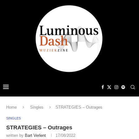
Home
Singles
STRATEGIES – Outrages
SINGLES
STRATEGIES – Outrages
written by
Bart Verlent
17/08/2022