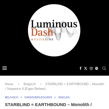
Home
Belgisch
STARBLIND = EARTHBOUND – Monolith
/ Sequence 9 (Eigen Beheer)
BELGISCH
GRENSVERLEGGERS
SINGLES
STARBLIND = EARTHBOUND – Monolith /