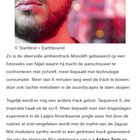
© Starblind = Earthbound
Zo is de sfeervolle ambienttrack
Monolith
gebaseerd op een
fotoreeks van Nigel waarin hij tracht de aanschouwer te
confronteren met zichzelf, meer bepaald met technologie
consumptie. Meer dan 6 minuten lang weet de track te boeien,
door ook zachte melodieën in de soundscapes te laten sluipen.
Tegelijk wordt er nog een andere track gelost;
Sequence 9
, die
inspiratie haalt uit de sci-fi. Meer bepaald over een losgeslagen
experiment in de Latijns Amerikaanse jungle waar het door de
natives al snel vergeleken wordt met de mythe van de Jaguar.
Met modulaire synths wordt er een gedreven track geserveerd
die ons de abstracte 90’s elektronica van o.a
Aphex Twin
en