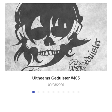
Uitheems Geduister #405
09/08/2026