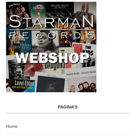
PAGINA’S
Home