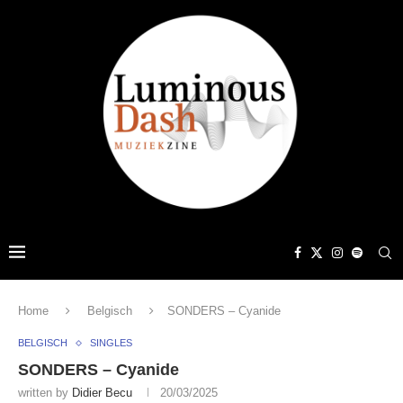
Home
Belgisch
SONDERS – Cyanide
BELGISCH
SINGLES
SONDERS – Cyanide
written by
Didier Becu
20/03/2025