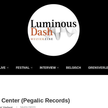
LIVE
FESTIVAL
INTERVIEW
BELGISCH
GRENSVERL
Center (Pegalic Records)
rt Verlent
16/01/2022