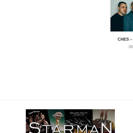
CHES –
08