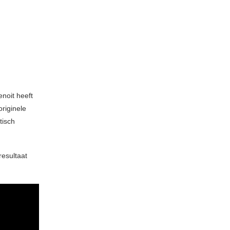
enoit heeft
originele
tisch
resultaat