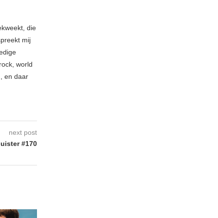
ekweekt, die
spreekt mij
ledige
rock, world
n, en daar
next post
uister #170