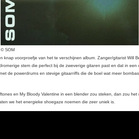
© SOM
n knap voorproefje van het te verschijnen album. Zanger/gitarist Will B
romerige stem die perfect bij de zweverige gitaren past en dat in een 
met de powerdrums en stevige gitaarriffs die de boel wat meer bombas
eftones en My Bloody Valentine in een blender zou steken, dan zou het 
aten we het energieke shoegaze noemen die zeer uniek is.