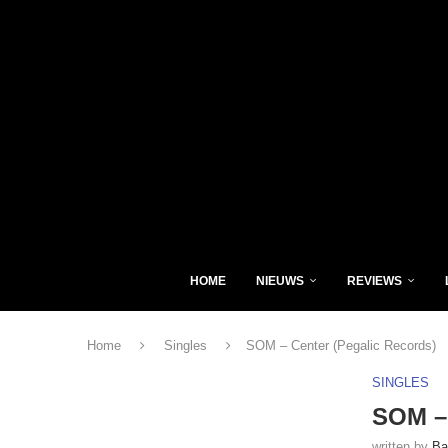
HOME
NIEUWS
REVIEWS
Home
Singles
SOM – Center (Pegalic Records)
SINGLES
SOM – 
written by
Ba