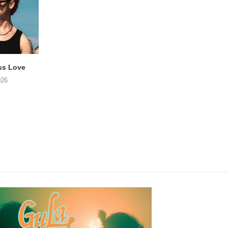
ss Love
TROOST – Not All Men
NOAH TATE – Boy
026
06/08/2026
06/08/2026