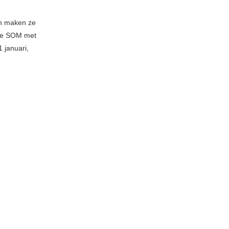
en maken ze
rde SOM met
 januari,