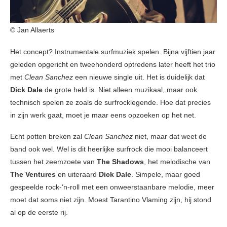
© Jan Allaerts
Het concept? Instrumentale surfmuziek spelen. Bijna vijftien jaar
geleden opgericht en tweehonderd optredens later heeft het trio
met
Clean Sanchez
een nieuwe single uit. Het is duidelijk dat
Dick Dale
de grote held is. Niet alleen muzikaal, maar ook
technisch spelen ze zoals de surfrocklegende. Hoe dat precies
in zijn werk gaat, moet je maar eens opzoeken op het net.
Echt potten breken zal
Clean Sanchez
niet, maar dat weet de
band ook wel. Wel is dit heerlijke surfrock die mooi balanceert
tussen het zeemzoete van
The Shadows
, het melodische van
The Ventures
en uiteraard
Dick Dale
. Simpele, maar goed
gespeelde rock-‘n-roll met een onweerstaanbare melodie, meer
moet dat soms niet zijn. Moest Tarantino Vlaming zijn, hij stond
al op de eerste rij.