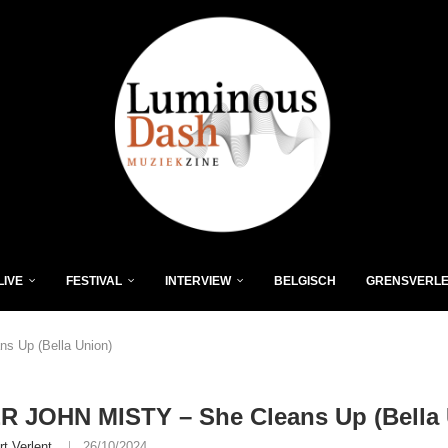
LIVE
FESTIVAL
INTERVIEW
BELGISCH
GRENSVERL
 Up (Bella Union)
R JOHN MISTY – She Cleans Up (Bella 
rt Verlent
26/10/2024