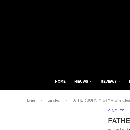
HOME
NIEUWS
REVIEWS
Home
Singles
FATHER JOHN MISTY – She Cleans
SINGLES
FATHE
written by
Ba