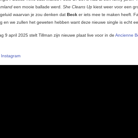
amland
een mooie ballade werd.
She Cleans Up
kiest weer voor een gr
k geluid waarvan je zou denken dat
Beck
er iets mee te maken heeft. F
rug en we zullen het geweten hebben want deze nieuwe single is echt e
9 april 2025 stelt Tillman zijn nieuwe plaat live voor in de
Ancienne B
–
Instagram