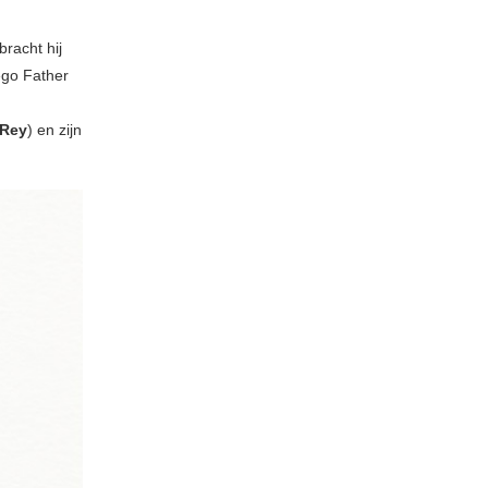
bracht hij
 ego Father
 Rey
) en zijn