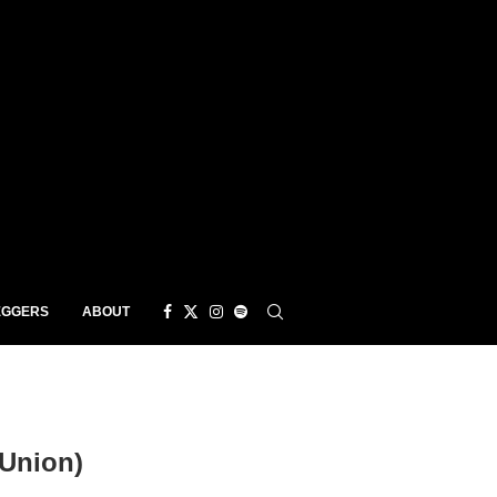
EGGERS
ABOUT
Union)