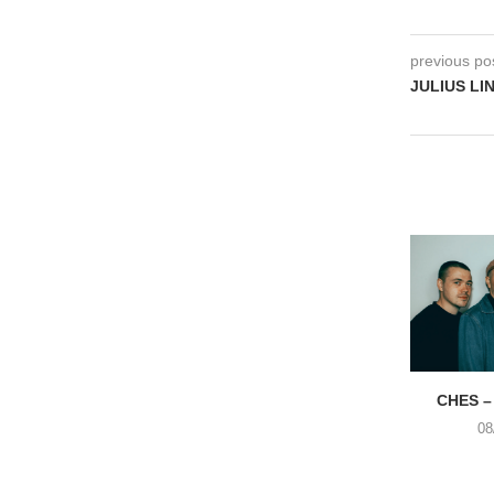
previous po
JULIUS LIND
CHES –
08