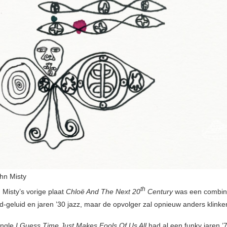
hn Misty
th
 Misty’s vorige plaat
Chloë And The Next 20
Century
was een combin
d-geluid en jaren ’30 jazz, maar de opvolger zal opnieuw anders klinke
ingle
I Guess Time Just Makes Fools Of Us All
had al een funky jaren ’7