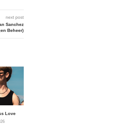
next post
an Sanchez
gen Beheer)
ss Love
TROOST – Not All Men
NOAH TATE – Boy
026
06/08/2026
06/08/2026