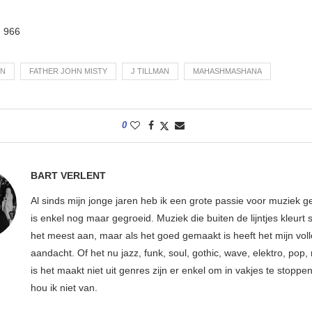
:
966
ON
FATHER JOHN MISTY
J TILLMAN
MAHASHMASHANA
0
BART VERLENT
Al sinds mijn jonge jaren heb ik een grote passie voor muziek g
is enkel nog maar gegroeid. Muziek die buiten de lijntjes kleurt 
het meest aan, maar als het goed gemaakt is heeft het mijn vol
aandacht. Of het nu jazz, funk, soul, gothic, wave, elektro, pop, 
is het maakt niet uit genres zijn er enkel om in vakjes te stoppe
hou ik niet van.