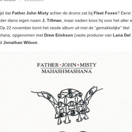
ijd dat
Father John Misty
achter de drums zat bij
Fleet Foxes
? Eerst 
nder diens eigen naam
J. Tillman
, maar nadien koos hij voor het alter
 Op 22 november komt het zesde album uit met de “gemakkelijke” titel
shana
, opgenomen met
Drew Erickson
(vaste producer van
Lana Del
nd
Jonathan Wilson
.