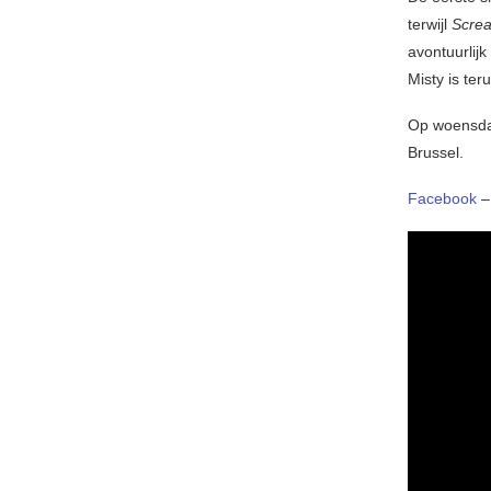
terwijl
Scre
avontuurlij
Misty is te
Op woensdag 
Brussel.
Facebook