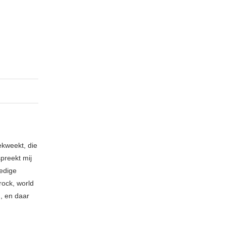
ekweekt, die
spreekt mij
ledige
rock, world
n, en daar