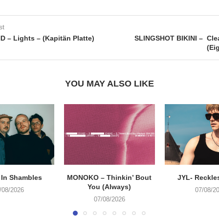
st
 – Lights – (Kapitän Platte)
SLINGSHOT BIKINI – Cle
(Ei
YOU MAY ALSO LIKE
 In Shambles
MONOKO – Thinkin’ Bout
JYL- Reckle
You (Always)
/08/2026
07/08/2
07/08/2026