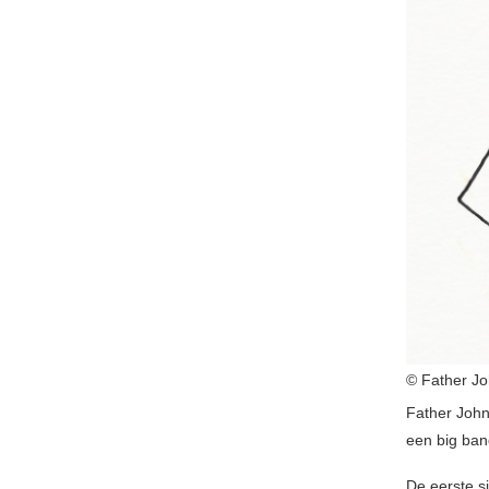
© Father Jo
Father John
een big ban
De eerste s