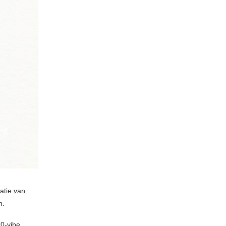
atie van
n.
0-vibe,