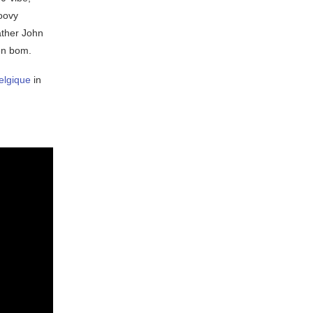
oovy
ather John
en bom.
elgique
in