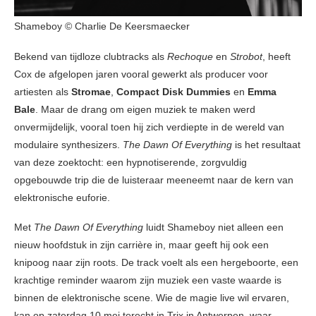
Shameboy © Charlie De Keersmaecker
Bekend van tijdloze clubtracks als
Rechoque
en
Strobot
, heeft
Cox de afgelopen jaren vooral gewerkt als producer voor
artiesten als
Stromae
,
Compact Disk Dummies
en
Emma
Bale
. Maar de drang om eigen muziek te maken werd
onvermijdelijk, vooral toen hij zich verdiepte in de wereld van
modulaire synthesizers.
The Dawn Of Everything
is het resultaat
van deze zoektocht: een hypnotiserende, zorgvuldig
opgebouwde trip die de luisteraar meeneemt naar de kern van
elektronische euforie.
Met
The Dawn Of Everything
luidt Shameboy niet alleen een
nieuw hoofdstuk in zijn carrière in, maar geeft hij ook een
knipoog naar zijn roots. De track voelt als een hergeboorte, een
krachtige reminder waarom zijn muziek een vaste waarde is
binnen de elektronische scene. Wie de magie live wil ervaren,
kan op zaterdag 10 mei terecht in Trix in Antwerpen, waar