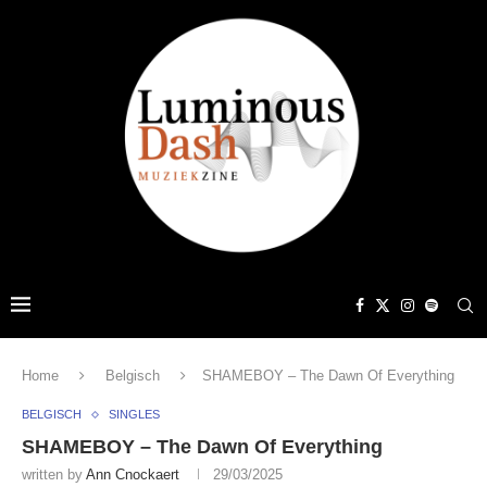
Home
Belgisch
SHAMEBOY – The Dawn Of Everything
BELGISCH
SINGLES
SHAMEBOY – The Dawn Of Everything
written by
Ann Cnockaert
29/03/2025