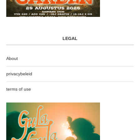
LEGAL
About
privacybeleid
terms of use