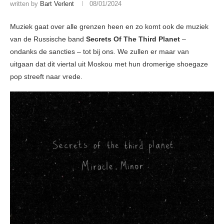
written by
Bart Verlent
08/01/2024
Muziek gaat over alle grenzen heen en zo komt ook de muziek
van de Russische band
Secrets Of The Third Planet
–
ondanks de sancties – tot bij ons. We zullen er maar van
uitgaan dat dit viertal uit Moskou met hun dromerige shoegaze
pop streeft naar vrede.