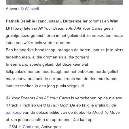
Artwork ©
Wimzelf
Patrick Delabie
(zang, gitaar),
Butsenzeller
(drums) en
Wim
IJff
(bas) laten in
All Your Dreams And All Your Cares
geen
greintje bezorgdheid horen in het geluid dat ze neerzetten, maar
laten ons wél rebels verder dromen.
Een belangrijke boodschap, brengen de heren: laat ze je in niets
tegenhouden, al die dromen en al die zorgen!
In een wars, speels geluid, dat deze keer wat
folkpunkelementen meedraagt met het onbekommerde gefluit,
maar dat vooral ook de oer-punkroots van de drie muzikanten
laat versmelten in een jong punkrockgeluid.
All Your Dreams And All Your Cares
is verschenen op de nieuwe
4 track 7 inch ep
Geld Is Hun God.
De ep krijg je gratis bij de
aankoop
van de deluxe editie van de dubbel-lp
Afraid To Move
of kan je aanschaffen op optredens. Dat kan op:
– 25/4 in
Chatleroi
, Antwerpen