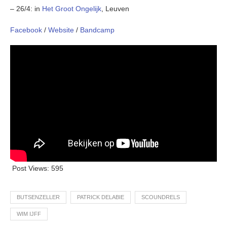
– 26/4: in
Het Groot Ongelijk
, Leuven
Facebook
/
Website
/
Bandcamp
Post Views:
595
BUTSENZELLER
PATRICK DELABIE
SCOUNDRELS
WIM IJFF