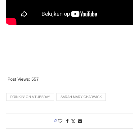
Post Views:
557
DRINKIN' ON A TUESDAY
SARAH MARY CHADWICK
0