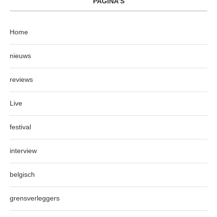
PAGINA’S
Home
nieuws
reviews
Live
festival
interview
belgisch
grensverleggers