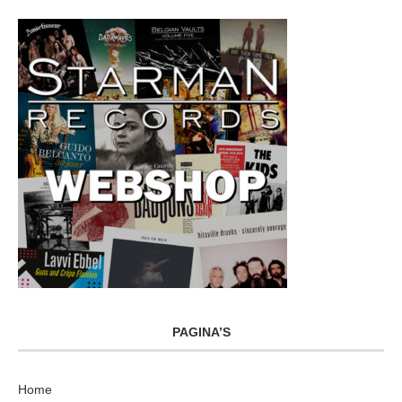
PAGINA’S
Home