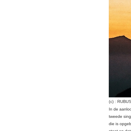
(c) : RUB
In de aanlo
tweede sin
die is opge