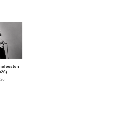
nefeesten
MONOKO – Thinkin’ Bout
JYL- Reckless L
026)
You (Always)
07/08/2026
026
07/08/2026