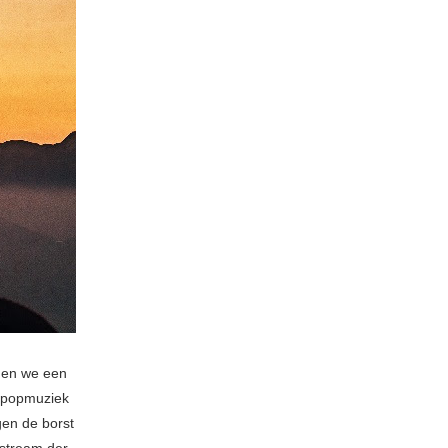
jgen we een
 popmuziek
gen de borst