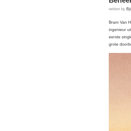
Beheer
written by
Bj
Bram Van He
ingenieur ui
eerste sing
grote doorb