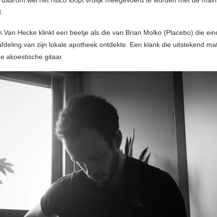
t daarom wel het risico loopt vrolijk meegevoerd te worden met de mai
.
 Van Hecke klinkt een beetje als die van Brian Molko (Placebo) die eind
fdeling van zijn lokale apotheek ontdekte. Een klank die uitstekend ma
e akoestische gitaar.