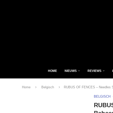
HOME
NIEUWS
REVIEWS
Home
Belgisch
RUBUS OF FENCES – Needles Se
BELGISCH
RUBUS