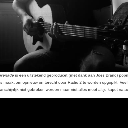
erenade
is een uitstekend geproducet (met dank aan Joes Brand) pop
ns maakt om opnieuw en terecht door Radio 2 te worden opgepikt. Veel
arschijnlijk niet gebroken worden maar niet alles moet altijd kapot natuur