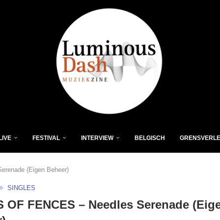
LIVE
FESTIVAL
INTERVIEW
BELGISCH
GRENSVERL
renade (Eigen Beheer)
SINGLES
 OF FENCES – Needles Serenade (Eig