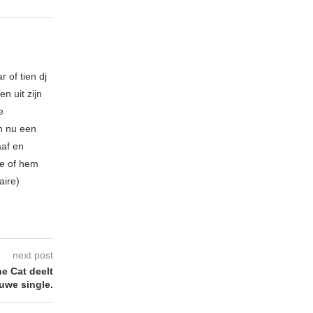
 of tien dj
n uit zijn
e
n nu een
aaf en
be of hem
aire)
next post
e Cat deelt
uwe single.