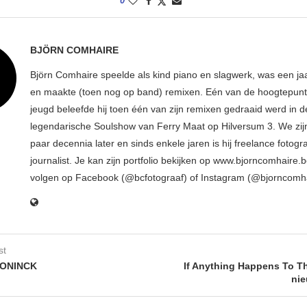
0
BJÖRN COMHAIRE
Björn Comhaire speelde als kind piano en slagwerk, was een jaar
en maakte (toen nog op band) remixen. Eén van de hoogtepunte
jeugd beleefde hij toen één van zijn remixen gedraaid werd in d
legendarische Soulshow van Ferry Maat op Hilversum 3. We zij
paar decennia later en sinds enkele jaren is hij freelance fotogr
journalist. Je kan zijn portfolio bekijken op www.bjorncomhaire.
volgen op Facebook (@bcfotograaf) of Instagram (@bjorncomh
st
CONINCK
If Anything Happens To Th
nie