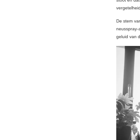
stoot en da
vergetelheid
De stem van
neusspray-a
geluid van d