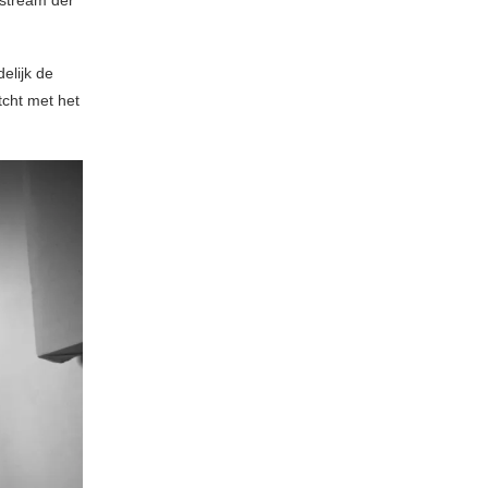
nstream der
elijk de
tcht met het