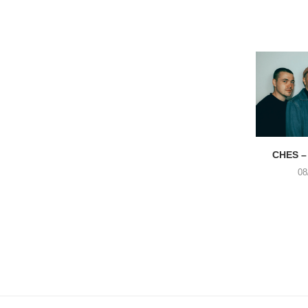
CHES –
08