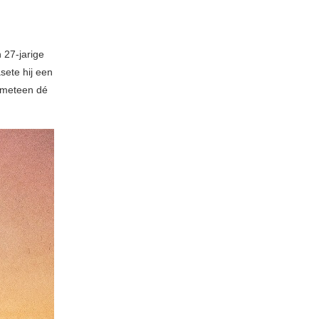
 27-jarige
asete hij een
t meteen dé