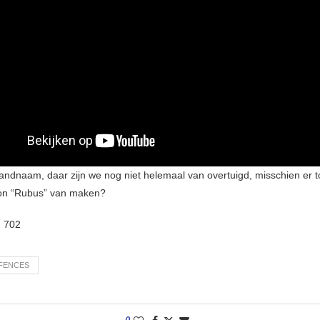
bandnaam, daar zijn we nog niet helemaal van overtuigd, misschien er 
on “Rubus” van maken?
:
702
FENCES