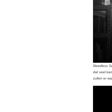
Needless S
dat veel ka
zullen er wa