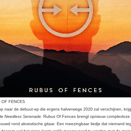
US OF FENCES
op naar de debuut-ep die ergens halverwege 2020 zal verschijnen, kri
gle
Needless Serenade
. Rubus Of Fences brengt opnieuw complexloze
bouwd rond akoestische gitaar. Een meezingbaar liedje dat niemand te