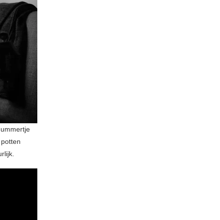
nummertje
 potten
lijk.