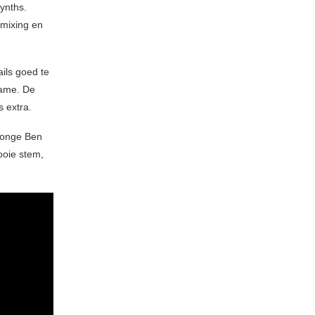
ynths.
 mixing en
ils goed te
name. De
 extra.
 jonge Ben
mooie stem,