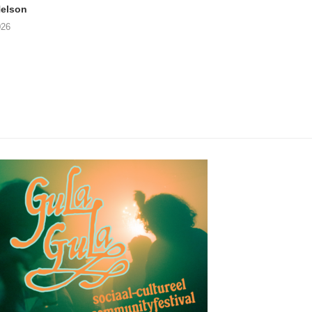
elson
ANDRIES BOONE –
FÄM – Better Late 
Lamprohiza Splendidula
Never
026
(Trad Records)
02/08/2026
03/08/2026