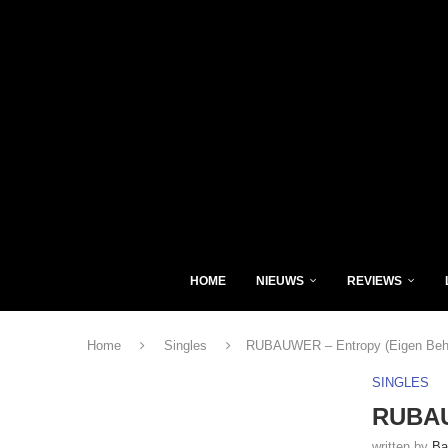
HOME
NIEUWS
REVIEWS
Home
Singles
RUBAUWER – Entropy (Eigen Beh
SINGLES
RUBAU
written by
Ba