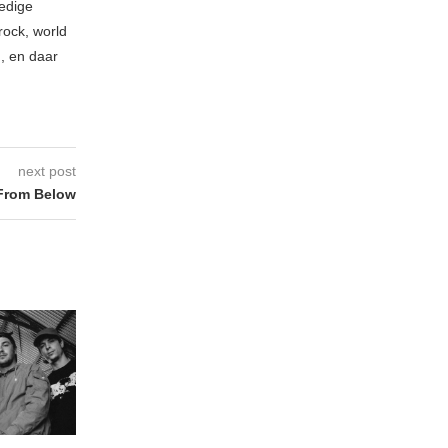
ledige
rock, world
n, en daar
next post
From Below