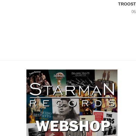
TROOST 
06