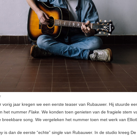
r
 vorig jaar kregen we een eerste teaser van Rubauwer. Hij stuurde een 
van het nummer
Flake
. We konden toen genieten van de fragiele stem 
 breekbare song. We vergeleken het nummer toen met werk van Elliot
py
is dan de eerste “echte” single van Rubauwer. In de studio kreeg De