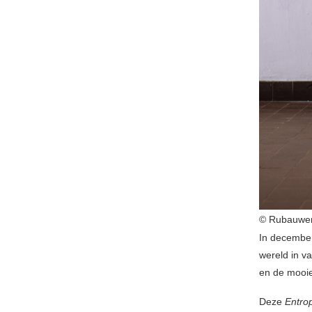
© Rubauwe
In december
wereld in 
en de mooie
Deze
Entro