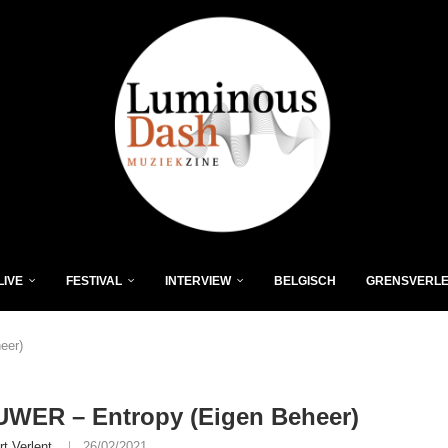
LIVE
FESTIVAL
INTERVIEW
BELGISCH
GRENSVERL
eer)
WER – Entropy (Eigen Beheer)
rt Verlent
26/02/2021