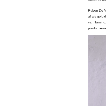
Ruben De Vl
af als gelui
van Tamino,
productiewe