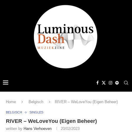
Home
Belgisch
RIVER – WeLoveYou (Eigen Beheer)
BELGISCH
SINGLES
RIVER – WeLoveYou (Eigen Beheer)
written by
Hans Verhoeven
20/02/2023