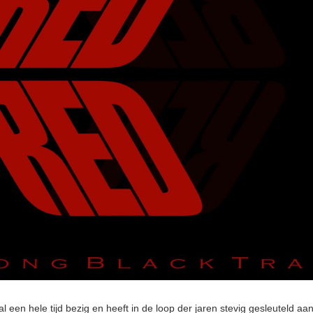
d
l een hele tijd bezig en heeft in de loop der jaren stevig gesleuteld aa