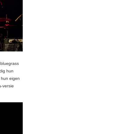
 bluegrass
dig hun
s hun eigen
a-versie