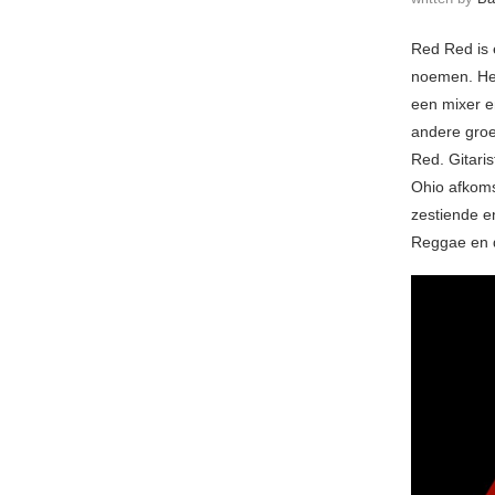
Red Red is 
noemen. Het 
een mixer e
andere groe
Red. Gitari
Ohio afkoms
zestiende e
Reggae en d