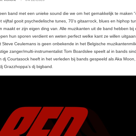
een band met een unieke sound die we om het gemakkelijk te maken “
vijftal gooit psychedelische tunes, 70’s gitaarrock, blues en hiphop tu
n maakt er zijn eigen ding van. Alle muzikanten uit de band hebben bij 
pen hun sporen verdient en weten perfect welke kant ze willen uitgaa
st Steve Ceulemans is geen onbekende in het Belgische muzikantenmilie
tige zanger/multi-instrumentalist Tom Boardslee speelt al in bands sind
n dj Courtasock heeft in het verleden bij bands gespeeld als Aka Moo
j Grazzhoppa’s dj bigband.