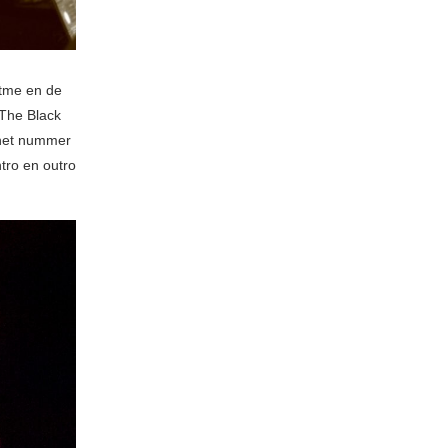
itme en de
 The Black
 het nummer
ntro en outro