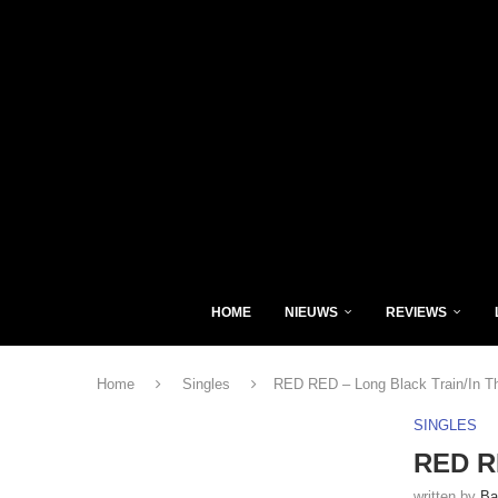
HOME
NIEUWS
REVIEWS
Home
Singles
RED RED – Long Black Train/In T
SINGLES
RED RE
written by
Ba