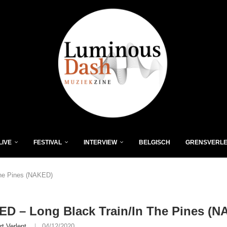
LIVE
FESTIVAL
INTERVIEW
BELGISCH
GRENSVERL
he Pines (NAKED)
D – Long Black Train/In The Pines (N
rt Verlent
04/12/2020