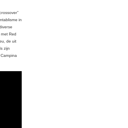
crossover”
rntablisme in
diverse
n met Red
u, de uit
s zijn
n, Campina