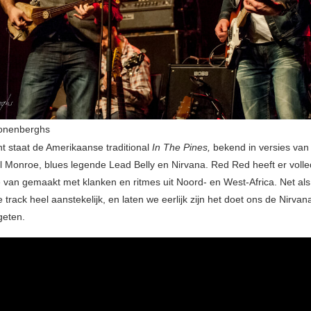
oonenberghs
t staat de Amerikaanse traditional
In The Pines,
bekend in versies van
ll Monroe, blues legende Lead Belly en Nirvana. Red Red heeft er volle
e van gemaakt met klanken en ritmes uit Noord- en West-Africa. Net al
 track heel aanstekelijk, en laten we eerlijk zijn het doet ons de Nirvan
geten.