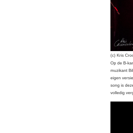
(c) Kris Cr
Op de B-kan
muzikant Bi
eigen versi
song is deze
volledig ver