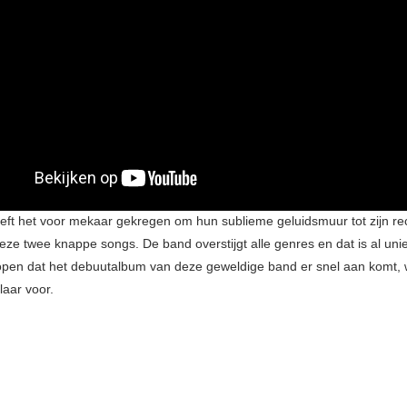
ft het voor mekaar gekregen om hun sublieme geluidsmuur tot zijn rec
ze twee knappe songs. De band overstijgt alle genres en dat is al unie
pen dat het debuutalbum van deze geweldige band er snel aan komt, 
klaar voor.