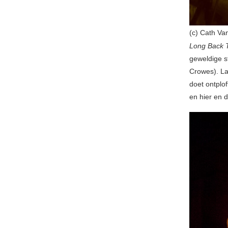
(c) Cath Va
Long Back T
geweldige s
Crowes). La
doet ontplof
en hier en d