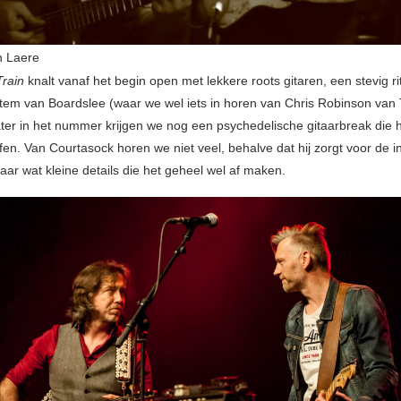
n Laere
rain
knalt vanaf het begin open met lekkere roots gitaren, een stevig r
tem van Boardslee (waar we wel iets in horen van Chris Robinson van
ter in het nummer krijgen we nog een psychedelische gitaarbreak die
fen. Van Courtasock horen we niet veel, behalve dat hij zorgt voor de i
aar wat kleine details die het geheel wel af maken.