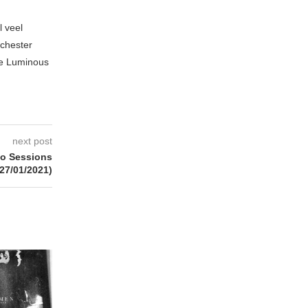
l veel
nchester
te Luminous
next post
io Sessions
(27/01/2021)