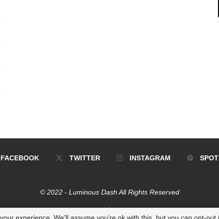
FACEBOOK
TWITTER
INSTAGRAM
SPOT
© 2022 - Luminous Dash All Rights Reserved
BACK TO TOP
our experience. We'll assume you're ok with this, but you can opt-out i