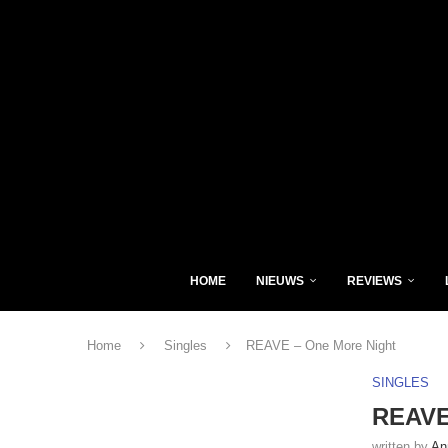
HOME
NIEUWS
REVIEWS
Home
Singles
REAVE – One More Night
SINGLES
REAVE
written by
An