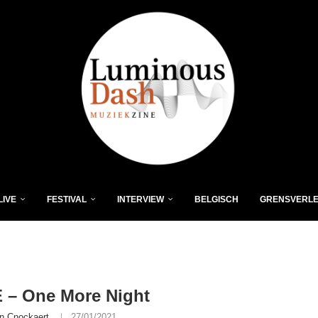
LIVE
FESTIVAL
INTERVIEW
BELGISCH
GRENSVERL
 – One More Night
n Cnockaert
27/01/2021