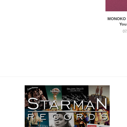
MONOKO –
You
07