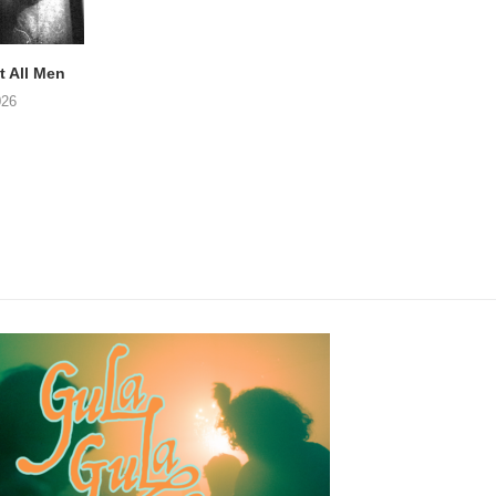
 All Men
NOAH TATE – Boy Gum
APOTH – Nelso
026
06/08/2026
05/08/2026