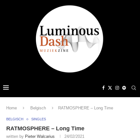
Home
Belgisch
RATMOSPHERE – Long Time
BELGISCH
SINGLES
RATMOSPHERE – Long Time
written by
Pieter Walcarius
24/02/2021