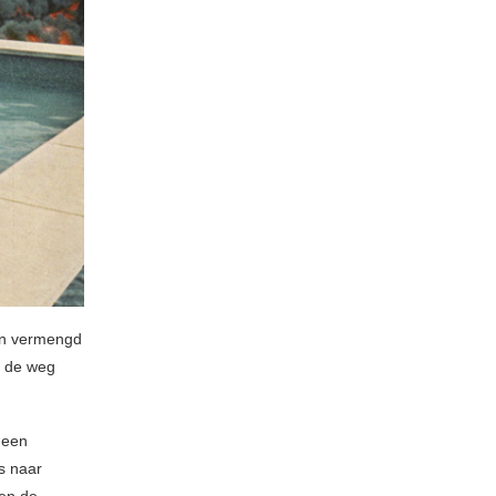
en vermengd
e de weg
 een
s naar