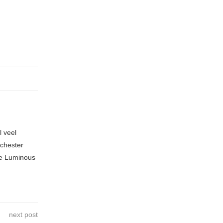
l veel
nchester
te Luminous
next post