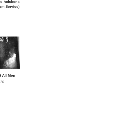
o helskens
om Service)
 All Men
NOAH TATE – Boy Gum
Vijf keer talent i
Buurtkroeg Mos
026
06/08/2026
05/08/2026