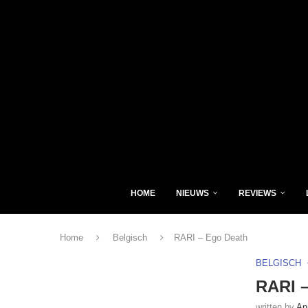
HOME
NIEUWS
REVIEWS
Home
Belgisch
RARI – Ego Death
BELGISCH
RARI 
written by
An