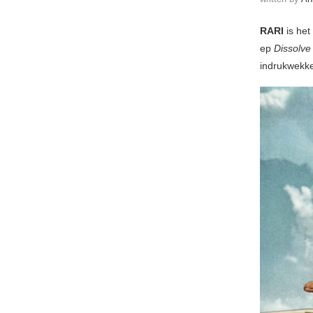
RARI
is he
ep
Dissolve
indrukwekke