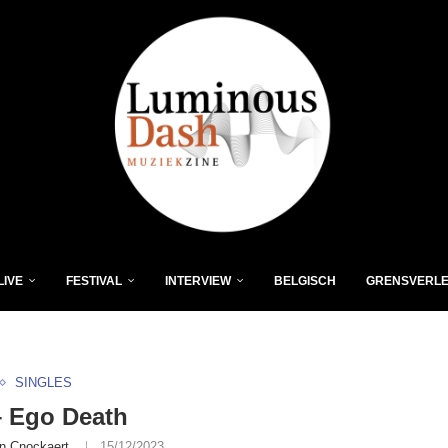
LIVE
FESTIVAL
INTERVIEW
BELGISCH
GRENSVERL
SINGLES
– Ego Death
n Cnockaert
15/12/2023