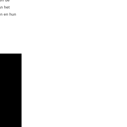
 en de
an het
en en hun