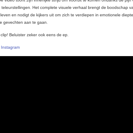
De video toont zijn innerlijke strijd om vooruit te komen ondanks de pijn
 teleurstellingen. Het complete visuele verhaal brengt de boodschap v
leven en nodigt de kijkers uit om zich te verdiepen in emotionele diept
ne gevechten aan te gaan.
 clip! Beluister zeker ook eens de ep.
–
Instagram