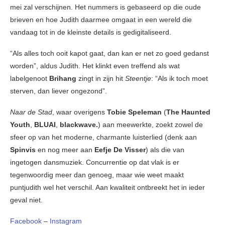
mei zal verschijnen. Het nummers is gebaseerd op die oude
brieven en hoe Judith daarmee omgaat in een wereld die
vandaag tot in de kleinste details is gedigitaliseerd.
“Als alles toch ooit kapot gaat, dan kan er net zo goed gedanst
worden”, aldus Judith. Het klinkt even treffend als wat
labelgenoot
Brihang
zingt in zijn hit
Steentje
: “Als ik toch moet
sterven, dan liever ongezond”.
Naar de Stad
, waar overigens
Tobie Speleman
(
The Haunted
Youth
,
BLUAI
,
blackwave.
) aan meewerkte, zoekt zowel de
sfeer op van het moderne, charmante luisterlied (denk aan
Spinvis
en nog meer aan
Eefje De Visser
) als die van
ingetogen dansmuziek. Concurrentie op dat vlak is er
tegenwoordig meer dan genoeg, maar wie weet maakt
puntjudith wel het verschil. Aan kwaliteit ontbreekt het in ieder
geval niet.
Facebook
–
Instagram