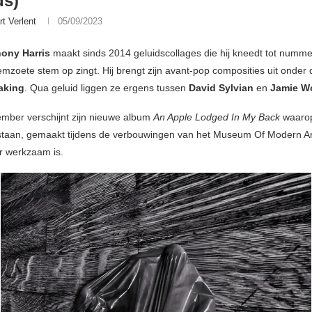
ds)
rt Verlent
05/09/2023
ony Harris
maakt sinds 2014 geluidscollages die hij kneedt tot numme
mzoete stem op zingt. Hij brengt zijn avant-pop composities uit onder
aking
. Qua geluid liggen ze ergens tussen
David Sylvian
en
Jamie W
mber verschijnt zijn nieuwe album
An Apple Lodged In My Back
waarop
staan, gemaakt tijdens de verbouwingen van het Museum Of Modern Art
ar werkzaam is.