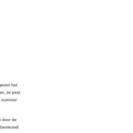
geven het
an, ze past
et nummer
n door de
r benieuwd