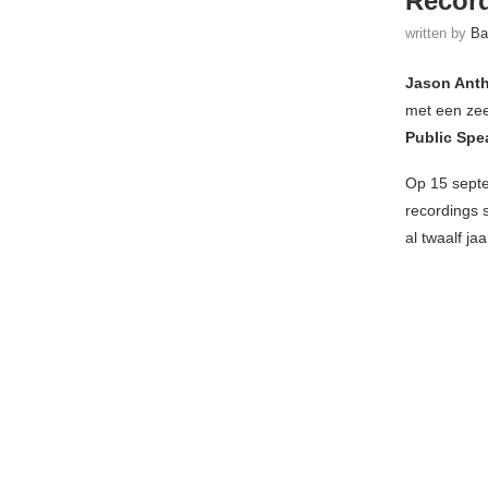
Recor
written by
Ba
Jason Anth
met een zee
Public Spe
Op 15 septe
recordings 
al twaalf ja