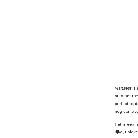
Manifest
is 
nummer meer
perfect bij
nog een avon
Het is een 
rijke, unie