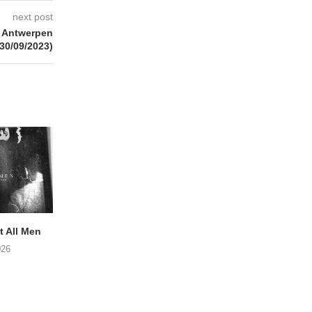
next post
– Antwerpen
(30/09/2023)
 All Men
NOAH TATE – Boy Gum
APOTH – Nelso
026
06/08/2026
05/08/2026