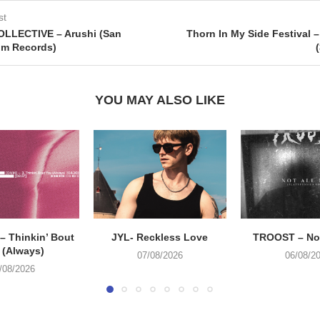
st
OLLECTIVE – Arushi (San
Thorn In My Side Festival 
hm Records)
YOU MAY ALSO LIKE
 Thinkin’ Bout
JYL- Reckless Love
TROOST – Not
 (Always)
07/08/2026
06/08/2
/08/2026