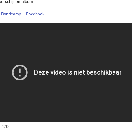
 verschijnen album.
–
Bandcamp
–
Facebook
:
470