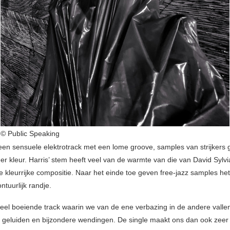
© Public Speaking
een sensuele elektrotrack met een lome groove, samples van strijkers 
 kleur. Harris’ stem heeft veel van de warmte van die van David Sylvi
 de kleurrijke compositie. Naar het einde toe geven free-jazz samples h
tuurlijk randje.
heel boeiende track waarin we van de ene verbazing in de andere valle
ke geluiden en bijzondere wendingen. De single maakt ons dan ook zee