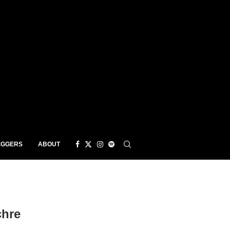
EGGERS
ABOUT
chre