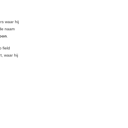
rs waar hij
 de naam
oon
.
 field
, waar hij