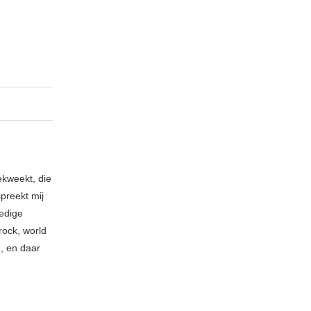
ekweekt, die
spreekt mij
ledige
rock, world
n, en daar