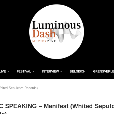
LIVE
FESTIVAL
INTERVIEW
BELGISCH
GRENSVERL
ited Sepulchre Records)
C SPEAKING – Manifest (Whited Sepul