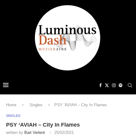
Home
Singles
PSY ‘AVIAH – City In Flames
SINGLES
PSY ‘AVIAH – City In Flames
written by
Bart Verlent
25/02/2021