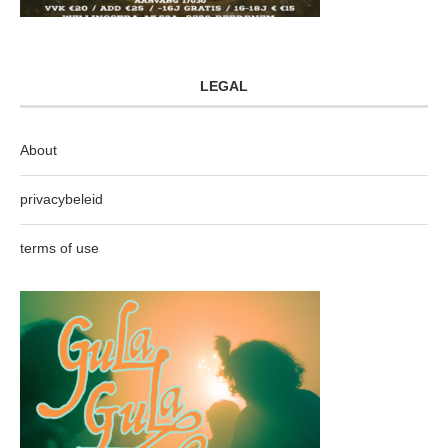
LEGAL
About
privacybeleid
terms of use