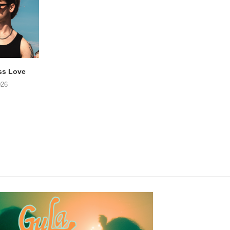
ss Love
TROOST – Not All Men
NOAH TATE – Boy
026
06/08/2026
06/08/2026