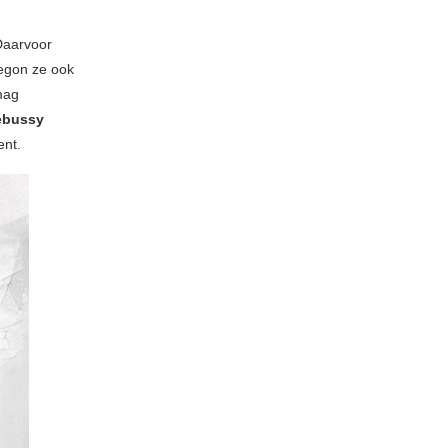
Daarvoor
begon ze ook
mag
ebussy
ent.