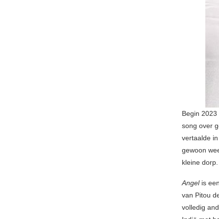
Begin 2023 
song over g
vertaalde i
gewoon weer
kleine dorp.
Angel
is ee
van Pitou de
volledig an