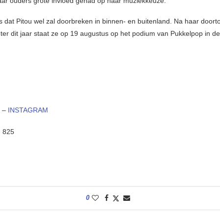
aar ouders grote invloed gehad op haar muziekkeuze.
ns dat Pitou wel zal doorbreken in binnen- en buitenland. Na haar doort
er dit jaar staat ze op 19 augustus op het podium van
Pukkelpop in de
–
INSTAGRAM
:
825
0