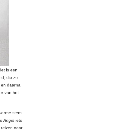
Het is een
d, die ze
p en daarna
er van het
 warme stem
is
Angel
iets
 reizen naar