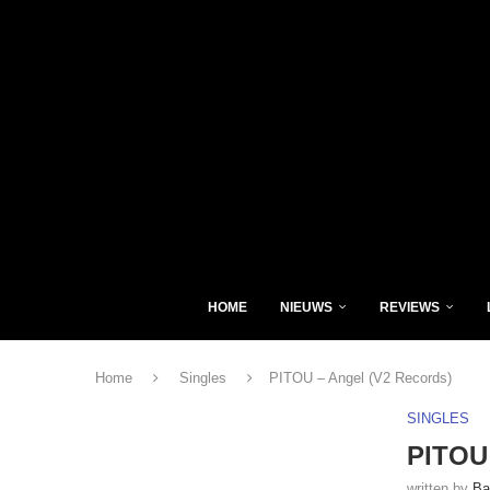
HOME
NIEUWS
REVIEWS
Home
Singles
PITOU – Angel (V2 Records)
SINGLES
PITOU 
written by
Ba