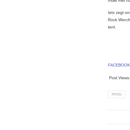
Indië met h
Iets zegt o
Rock Wercht
tent.
FACEBOOK
Post Views
PITOU