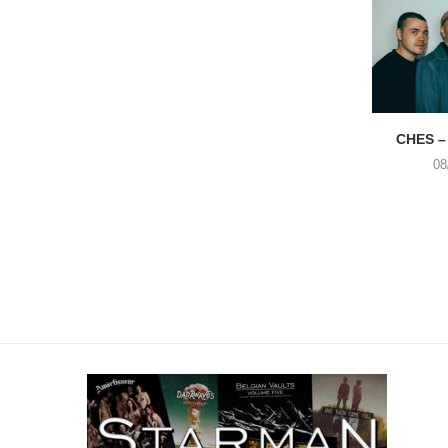
CHES –
08