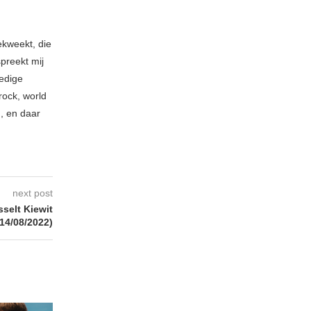
ekweekt, die
spreekt mij
ledige
rock, world
n, en daar
next post
selt Kiewit
(14/08/2022)