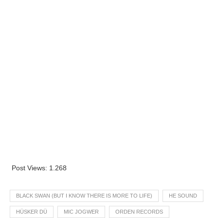
Post Views:
1.268
BLACK SWAN (BUT I KNOW THERE IS MORE TO LIFE)
HE SOUND
HÜSKER DÜ
MIC JOGWER
ORDEN RECORDS