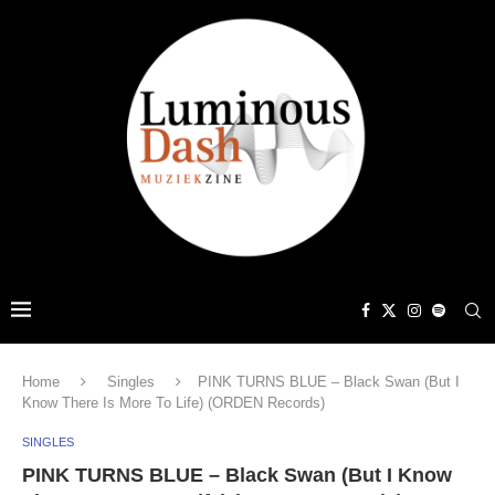
Home
Singles
PINK TURNS BLUE – Black Swan (But I
Know There Is More To Life) (ORDEN Records)
SINGLES
PINK TURNS BLUE – Black Swan (But I Know