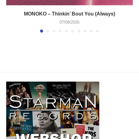
MONOKO – Thinkin’ Bout You (Always)
07/08/2026