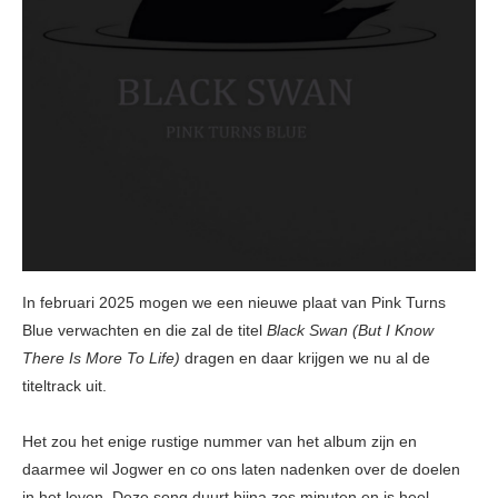
In februari 2025 mogen we een nieuwe plaat van Pink Turns
Blue verwachten en die zal de titel
Black Swan (But I Know
There Is More To Life)
dragen en daar krijgen we nu al de
titeltrack uit.
Het zou het enige rustige nummer van het album zijn en
daarmee wil Jogwer en co ons laten nadenken over de doelen
in het leven. Deze song duurt bijna zes minuten en is heel