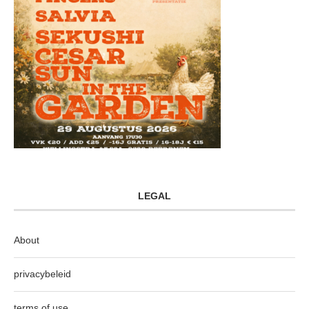
LEGAL
About
privacybeleid
terms of use