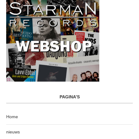
PAGINA’S
Home
nieuws