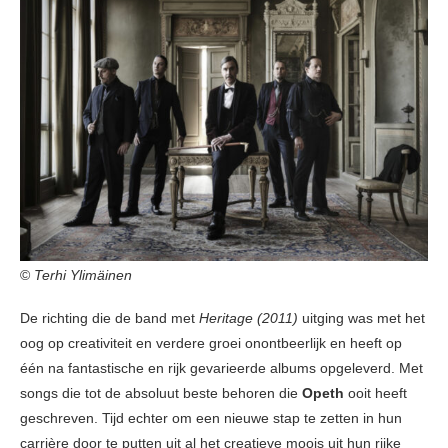
©
Terhi Ylimäinen
De richting die de band met
Heritage (2011)
uitging was met het
oog op creativiteit en verdere groei onontbeerlijk en heeft op
één na fantastische en rijk gevarieerde albums opgeleverd. Met
songs die tot de absoluut beste behoren die
Opeth
ooit heeft
geschreven. Tijd echter om een nieuwe stap te zetten in hun
carrière door te putten uit al het creatieve moois uit hun rijke