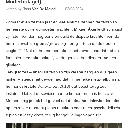
Moderbolaget)
written by
John Van De Mergel
03/08/2024
Zomaar even zestien jaar en vier albums hebben de fans van
het eerste uur erop moeten wachten:
Mikael Åkerfeldt
schraapt
zijn stembanden nog eens en duikt de diepste krochten van de
hel in. Jawel, de grunts/growls zijn terug… toch op de eerste
single
§1
. “Net op het moment dat ik het gevoel had dat het de
fans niet meer uitmaakte.”, zo de geniale bandleader met een
glimlach.
Terwijl ik zelf – absoluut fan van zijn cleane zang en dus geen
janker – steeds het gevoel had dat hij met elke nieuw album na
het hondsbrutale
Watershed (2018)
dat beest terug zou
loslaten. Het zat er sowieso aan te komen en nu is het zo ver.
Meteen krijg je ook het gevoel dat de deathmetalinvloeden, die
op hetzelfde moment plaats maakten voor meer psychedelische
tripjes en jazzy vibes, terug het geluid ingeslopen zijn.