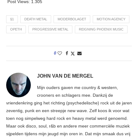
Post Views:
1.305
§1
DEATH METAL
MODERBOLAGET
MOTION AGENCY
OPETH
PROGRESSIVE METAL
REIGNING PHOENIX MUSIC
0
JOHN VAN DE MERGEL
Mijn ouders gaven me country & western,
crooners en schlagers mee. Dankzij de
vriendenkring ging het richting (psychedelische) rock uit de jaren
zeventig, punk en een streepje new wave. Zelf koos ik voor wat
toen nog simpelweg hard rock en heavy metal werd genoemd.
Maar ook disco, soul, r&b en andere meer commerciële muziek
sijpelden tijdens mijn jeugd mijn oren in. Dat mijn smaak dus vrij