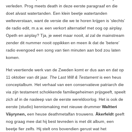
verleden. Prog meets death in deze eerste paragraaf en die
doet alvast watertanden. Een klein beetje watertanden
welteverstaan, want de versie die we te horen krijgen is ‘slechts’
de radio edit, m.a.w. een verkort alternatief met oog op airplay.
Opeth en airplay? Tja, je weet maar nooit, al zal de mainstream
zender dit nummer nooit oppikken en meen ik dat de ‘betere’
radio evengoed een song van tien minuten aan bod zou laten
komen.
Het veertiende werk van de Zweden komt er dus aan en dat op
11 oktober van dit jaar.
The Last Will & Testament
is een heus
conceptalbum. Het verhaal van een conservatieve patriarch die
via zijn testament schokkende familiegeheimen prijsgeeft, speelt
zich af in de nasleep van de eerste wereldoorlog. Het is ook de
eerste (studio) kennismaking met nieuwe drummer
Waltteri
Väyrynen,
een heuse deathmetalfan trouwens.
Åkerfeldt
geeft
nog graag mee dat hij best tevreden is met dit album, een
beetje fier zelfs. Hij stelt ons bovendien gerust wat het