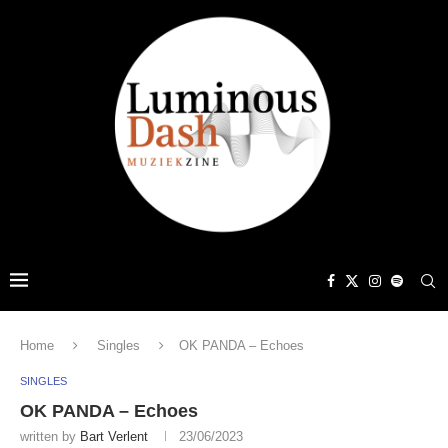
Home
Singles
OK PANDA – Echoes
SINGLES
OK PANDA – Echoes
written by
Bart Verlent
23/06/2023