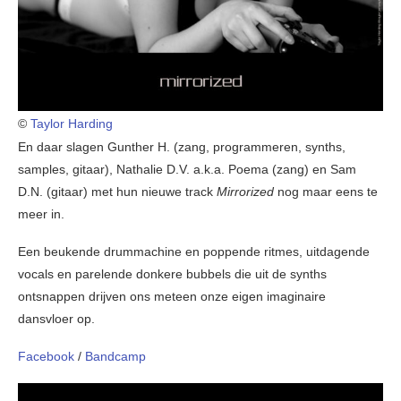
©
Taylor Harding
En daar slagen Gunther H. (zang, programmeren, synths,
samples, gitaar), Nathalie D.V. a.k.a. Poema (zang) en Sam
D.N. (gitaar) met hun nieuwe track
Mirrorized
nog maar eens te
meer in.
Een beukende drummachine en poppende ritmes, uitdagende
vocals en parelende donkere bubbels die uit de synths
ontsnappen drijven ons meteen onze eigen imaginaire
dansvloer op.
Facebook
/
Bandcamp