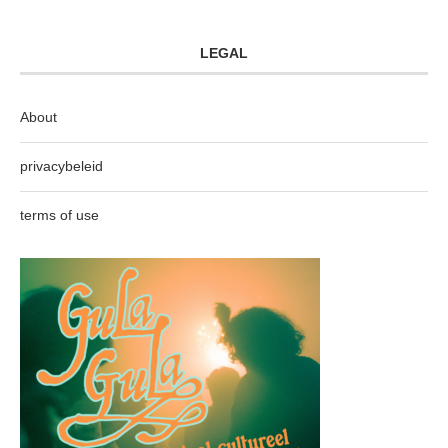
LEGAL
About
privacybeleid
terms of use