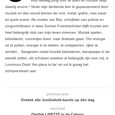
voor eeuwig jong voor te doen en muziek helpt
daarbij enorm ! Sinds mijn dertiende ben ik gepassioneerd door
muziek en dan vooral binnen de rock, metal, gothic, new wave
en punk-scene. Als moeke van Bas, schrijfster van poëzie en
zorgcoördinator in twee Gentse Freinetscholen blijft muziek een
heel belangrijk stuk van mijn leven innemen. Muziek spelen,
beluisteren, concertjes doen, naar festivals gaan; Om energie
uit te putten, energie in te steken, te ontspannen, rijker te
worden... Aangezien zowel muziek beluisteren, danspasjes in de
wereld zetten, als schrijven sowieso al belangrijk zijn voor mij, is
Luminous Dash 'the place to be' en vul ik graag het
schrijversteam aan.
previous post
Ontdek alle JonGeduld-bands op één dag
next post
Ontdek LISETTE in de Cabron