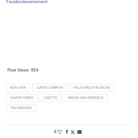
Facebookevenement
Post Views:
854
BON IVER
CAFEE CABRON
FELIX MACHTELINCKX
GAZER TAPES
LISETTE
SIMON VAN WEERELD
TIN FINGERS
0