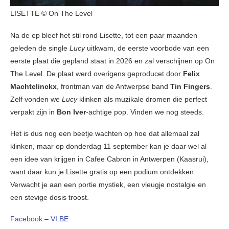
LISETTE © On The Level
Na de ep bleef het stil rond Lisette, tot een paar maanden
geleden de single
Lucy
uitkwam, de eerste voorbode van een
eerste plaat die gepland staat in 2026 en zal verschijnen op On
The Level. De plaat werd overigens geproducet door
Felix
Machtelinckx
, frontman van de Antwerpse band
Tin Fingers
.
Zelf vonden we
Lucy
klinken als muzikale dromen die perfect
verpakt zijn in
Bon Iver
-achtige pop. Vinden we nog steeds.
Het is dus nog een beetje wachten op hoe dat allemaal zal
klinken, maar op donderdag 11 september kan je daar wel al
een idee van krijgen in Cafee Cabron in Antwerpen (Kaasrui),
want daar kun je Lisette gratis op een podium ontdekken.
Verwacht je aan een portie mystiek, een vleugje nostalgie en
een stevige dosis troost.
Facebook
–
VI.BE