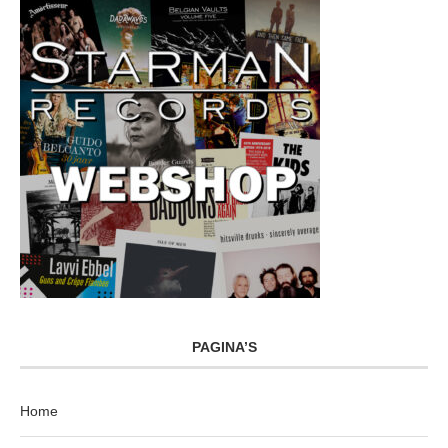
PAGINA’S
Home