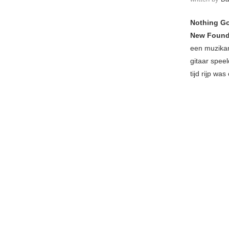
Nothing Go
New Found
een muzikan
gitaar speel
tijd rijp wa