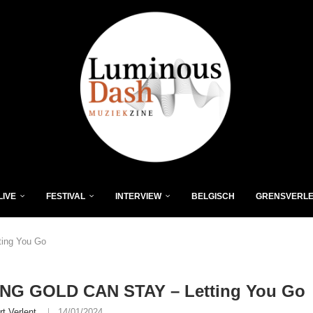
LIVE
FESTIVAL
INTERVIEW
BELGISCH
GRENSVERL
ing You Go
NG GOLD CAN STAY – Letting You Go
rt Verlent
14/01/2024