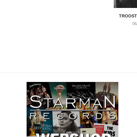
TROOST 
06