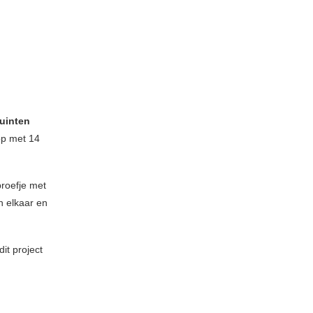
uinten
op met 14
roefje met
n elkaar en
it project