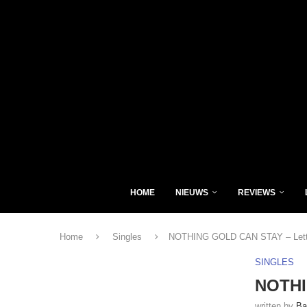
HOME
NIEUWS
REVIEWS
Home
Singles
NOTHING GOLD CAN STAY – Lett
SINGLES
NOTHI
written by
Ba