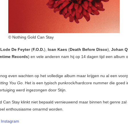
© Nothing Gold Can Stay
t
Lode De Feyter
(
F.O.D.
),
Ioan Kaes
(
Death Before Disco
),
Johan Q
ntime Records
) en vele anderen nam hij op 14 dagen tijd een album 
og even wachten op het volledige album maar krijgen nu al een voorp
tting You Go
. Het is een typisch punkrock/hardcore nummer die goed i
ertuiging werd ingezongen door Stijn.
d Can Stay klinkt niet bepaald vernieuwend maar binnen het genre zal d
veel enthousiasme omarmd worden.
–
Instagram