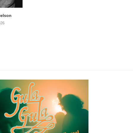
elson
ANDRIES BOONE –
FÄM – Better Late 
Lamprohiza Splendidula
Never
026
(Trad Records)
02/08/2026
03/08/2026