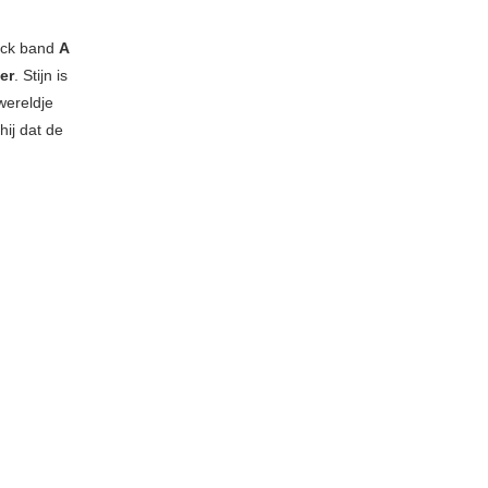
ock band
A
er
. Stijn is
wereldje
hij dat de