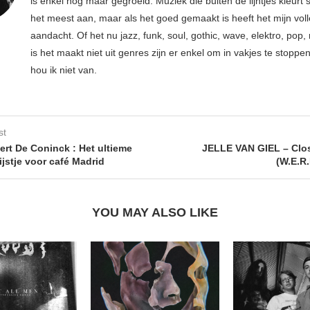
is enkel nog maar gegroeid. Muziek die buiten de lijntjes kleurt 
het meest aan, maar als het goed gemaakt is heeft het mijn vol
aandacht. Of het nu jazz, funk, soul, gothic, wave, elektro, pop, 
is het maakt niet uit genres zijn er enkel om in vakjes te stoppe
hou ik niet van.
st
ert De Coninck : Het ultieme
JELLE VAN GIEL – Clo
ijstje voor café Madrid
(W.E.R.
YOU MAY ALSO LIKE