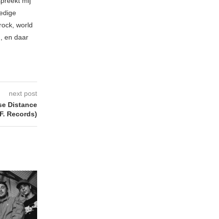
spreekt mij
ledige
rock, world
n, en daar
next post
se Distance
F. Records)