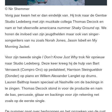
© Nir Shemmer
Vorig jaar kwam het er dan eindelijk van. Hij trok naar de Gentse
Studio Ledeberg met zijn muzikale collega Thomas Decock en
nam er het sfeervolle americana nummer
Shaky Ground
op. We
horen de invloed van zijn jeugdhelden maar ook van singer-
songwriters van nu zoals Norah Jones, Jason Isbell en My
Morning Jacket.
Voor zijn tweede single
I Don’t Know Just Why
trok Nir opnieuw
naar Studio Ledeberg. Deze keer kreeg hij de hulp van Bart
Vervaeck (Compro Oro) op pedalsteel, Harrison Steingueldoir
(Donder) op piano en Willem Alexander Langlet op drums.
Lauren Balthop kwam speciaal uit Nashville om de backings in
te zingen. Thomas Decock stond in voor de productie en nam
de bas, percussie, gitaar en backings voor zijn rekening net
zoals op de eerste single.
De nummer gaat over herbronnen en het opzoeken van de rust